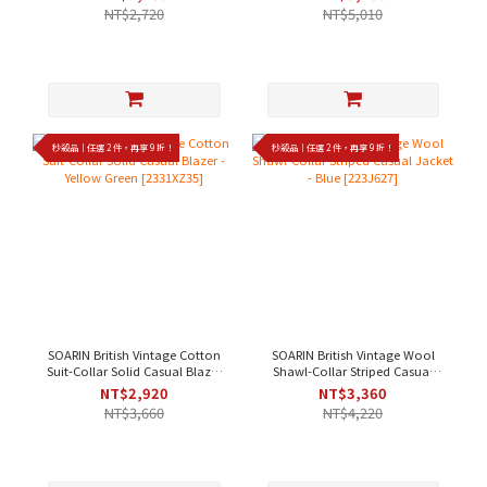
Blue[253TJ106]
[203DY310]
NT$2,720
NT$5,010
秒殺品｜任選 2 件，再享 9 折！
秒殺品｜任選 2 件，再享 9 折！
SOARIN British Vintage Cotton
SOARIN British Vintage Wool
Suit-Collar Solid Casual Blazer
Shawl-Collar Striped Casual
- Yellow Green [2331XZ35]
Jacket - Blue [223J627]
NT$2,920
NT$3,360
NT$3,660
NT$4,220