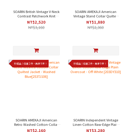
SOARIN British Vintage V-Neck
SOARIN AMEKAJI American
Contrast Patchwork Knit
Vintage Stand Collar Quilted
Cardigan - Navy[253TM32]
Pocket Workwear Vest - Dark
NT$2,520
NT$1,880
Green[253TB104]
NT$3,160
NT$2,360
秒殺品｜任選 2 件，再享 9 折！
秒殺品｜任選 2 件，再享 9 折！
SOARIN AMEKAJI American
SOARIN Independent Vintage
Retro Washed Cotton-Collar
Linen-Cotton Raw-Edge Plain
Quilted Jacket - Washed
Overcoat - Off-White
NT$2,160
NT$3,280