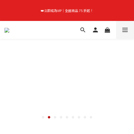
首購禮｜加入會員＞滿$999超取免運費！
👑立即成為VIP｜全館商品 75 折起！
首購禮｜加入會員＞滿$999超取免運費！