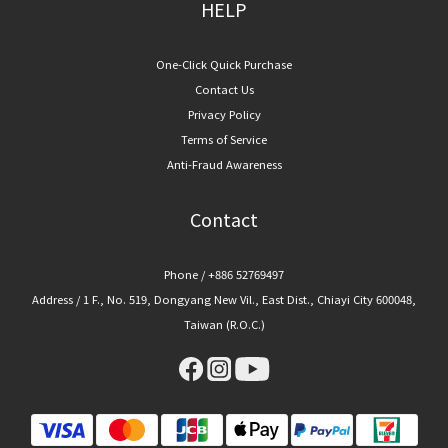
HELP
One-Click Quick Purchase
Contact Us
Privacy Policy
Terms of Service
Anti-Fraud Awareness
Contact
Phone / +886 52769497
Address / 1 F., No. 519, Dongyang New Vil., East Dist., Chiayi City 600048,
Taiwan (R.O.C.)