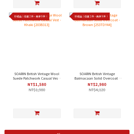
秒殺品｜任選 2 件，再享 9 折！
秒殺品｜任選 2 件，再享 9 折！
SOARIN British Vintage Wool
SOARIN British Vintage
Suede Patchwork Casual Vest -
Balmacaan Solid Overcoat -
Khaki [203B313]
Brown [253TDY44]
NT$1,580
NT$2,980
NT$1,980
NT$4,120