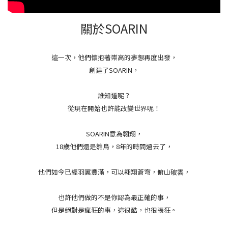
關於SOARIN
這一次，他們懷抱著崇高的夢想再度出發，
創建了SOARIN，
誰知道呢？
從現在開始也許能改變世界呢！
SOARIN意為翱翔，
18歲他們還是雛鳥，8年的時間過去了，
他們如今已經羽翼豐滿，可以翱翔蒼穹，俯山破雲，
也許他們做的不是你認為最正確的事，
但是絕對是瘋狂的事，這很酷，也很張狂。