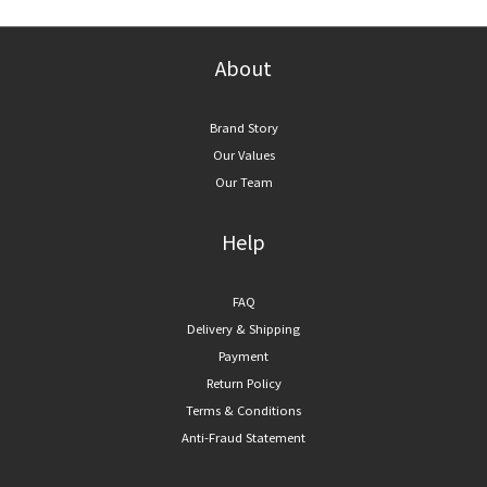
About
Brand Story
Our Values
Our Team
Help
FAQ
Delivery & Shipping
Payment
Return Policy
Terms & Conditions
Anti-Fraud Statement