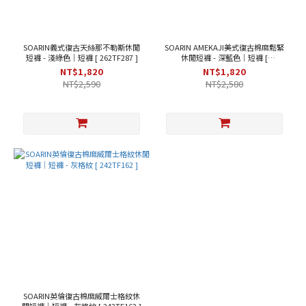
顏
色
深
SOARIN義式復古天絲那不勒斯休閒
SOARIN AMEKAJI美式復古棉麻鬆緊
藍
短褲 - 淺綠色｜短褲 [ 262TF287 ]
休閒短褲 - 深藍色｜短褲 [
色
262TF282]
NT$1,820
NT$1,820
(1)
NT$2,590
NT$2,580
淺
綠
色
(1)
灰
格
紋
(1)
SOARIN英倫復古棉麻威爾士格紋休