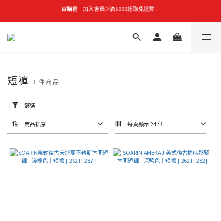
首購禮｜加入會員＞滿$999超取免運費！
首購禮｜加入會員＞滿$999超取免運費！
季末秒殺｜下殺 5 折起，任選 2 件再享 9 折！
👑立即成為VIP｜全館商品 75 折起！
首購禮｜加入會員＞滿$999超取免運費！
短褲
3 件商品
套
用
篩選
篩
選
(0/20)
商品排序
每頁顯示 24 個
價格
(NT$)
~