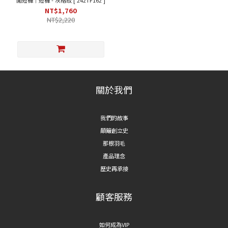
閒短褲｜短褲 - 灰格紋 [ 242TF162 ]
NT$1,760
NT$2,220
關於我們
我們的故事
顛簸創立史
那根羽毛
產品理念
歷史再承接
顧客服務
如何成為VIP