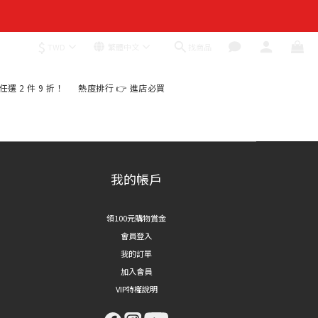
$
找商品
TWD
繁體中文
｜任選 2 件 9 折！
熱度排行 👉 進店必買
我的帳戶
領100元購物賞金
會員登入
我的訂單
加入會員
VIP特權說明