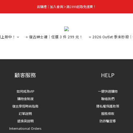
首購禮｜加入會員＞滿$999超取免運費！
首購禮｜加入會員＞滿$999超取免運費！
季末秒殺｜下殺 5 折起，任選 2 件再享 9 折！
👑立即成為VIP｜全館商品 75 折起！
月上新中！
⭐ 復古紳士襪｜任選 3 件 299 元！
⭐ 2026 Outlet 季末秒殺
首購禮｜加入會員＞滿$999超取免運費！
顧客服務
HELP
如何成為VIP
一鍵快速購物
購物金制度
聯絡我們
復古穿搭時尚指南
隱私權保護政策
訂單說明
服務條款
退換貨說明
防詐騙宣導
International Orders