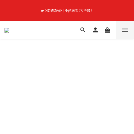
首購禮｜加入會員＞滿$999超取免運費！
👑立即成為VIP｜全館商品 75 折起！
首購禮｜加入會員＞滿$999超取免運費！