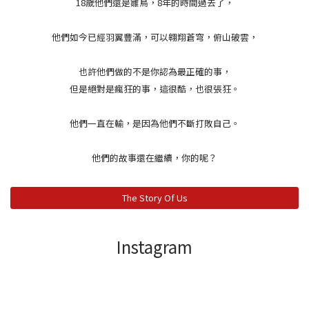
18歲他們還是雛鳥，8年的時間過去了，
他們如今已經羽翼豐滿，可以翱翔蒼穹，俯山破雲，
也許他們做的不是你認為最正確的事，
但是絕對是瘋狂的事，這很酷，也很張狂。
他們一直在輸，是因為他們不斷打敗自己。
他們的故事還在繼續，你的呢？
The Story Of Us
Instagram