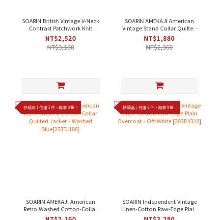
SOARIN British Vintage V-Neck
SOARIN AMEKAJI American
Contrast Patchwork Knit
Vintage Stand Collar Quilted
Cardigan - Navy[253TM32]
Pocket Workwear Vest - Dark
NT$2,520
NT$1,880
Green[253TB104]
NT$3,160
NT$2,360
秒殺品｜任選 2 件，再享 9 折！
秒殺品｜任選 2 件，再享 9 折！
SOARIN AMEKAJI American
SOARIN Independent Vintage
Retro Washed Cotton-Collar
Linen-Cotton Raw-Edge Plain
Quilted Jacket - Washed
Overcoat - Off-White
NT$2,160
NT$3,280