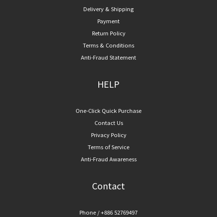
Delivery & Shipping
Payment
Return Policy
Terms & Conditions
Anti-Fraud Statement
HELP
One-Click Quick Purchase
Contact Us
Privacy Policy
Terms of Service
Anti-Fraud Awareness
Contact
Phone / +886 52769497