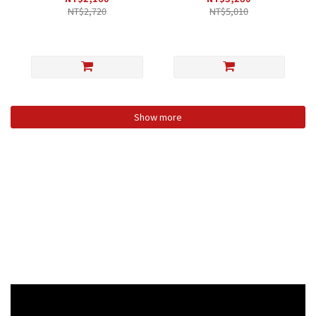
Blue[253TJ106]
[203DY310]
NT$2,720
NT$5,010
Show more