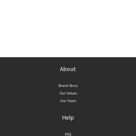
About
Brand Story
Our Values
Our Team
Help
FAQ