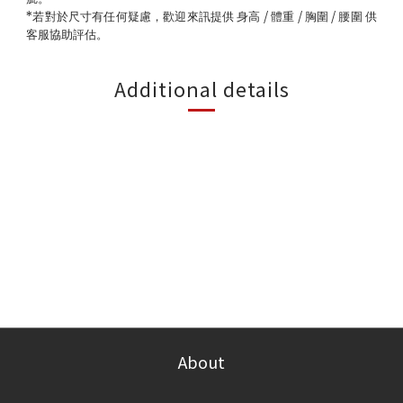
/
/
/
*
若對於尺寸有任何疑慮，歡迎來訊提供 身高
體重
胸圍
腰圍 供
客服協助評估。
Additional details
About