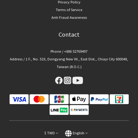
Privacy Policy
Terms of Service
Anti-Fraud Awareness
Contact
Phone / +886 52769497
Address / 1 F., No. 519, Dongyang New Vil., East Dist., Chiayi City 600048,
Taiwan (R.O.C.)
$
TWD
English