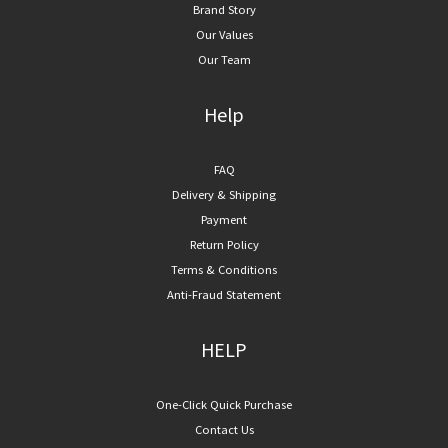
Brand Story
Our Values
Our Team
Help
FAQ
Delivery & Shipping
Payment
Return Policy
Terms & Conditions
Anti-Fraud Statement
HELP
One-Click Quick Purchase
Contact Us