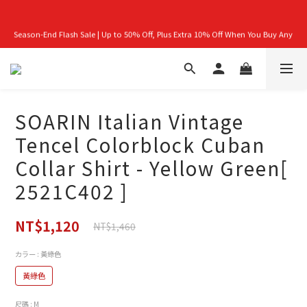
首購禮｜加入會員＞滿$999超取免運費！
Season-End Flash Sale | Up to 50% Off, Plus Extra 10% Off When You Buy Any 
2 Items!
👑立即成為VIP｜全館商品 75 折起！
SOARIN Italian Vintage
首購禮｜加入會員＞滿$999超取免運費！
Tencel Colorblock Cuban
Collar Shirt - Yellow Green[
2521C402 ]
NT$1,120
NT$1,460
カラー
: 黃綠色
黃綠色
尺碼
: M