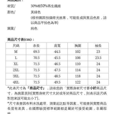
/
50%
材質
50%
棉
再生纖維
/
顏色
黃綠色
(
模特圖因拍攝燈光效果，可能造成與實品色差，請
)
以商品平拍色為準
/
圖案
純色
商品尺寸表
(cm)
：
尺碼
衣長
肩寬
胸圍
袖長
M
69.5
44.5
102
23
L
70.5
45.5
106
23.5
XL
71.5
46.5
110
24
2XL
71.5
47.5
114
24
3XL
71.5
48.5
118
24
4XL
71.5
49.5
122
24
「商品尺寸」
小於
*
此表尺寸為
，請依您的「實際身材尺寸要
商品尺
(
寸」為挑選原則
實際身材尺寸大於或等於商品尺寸，則表示該尺碼
)
對您來說可能太小了
。
*
尺寸表會因布料水洗處理、測量起訖點等因素，可能會與實際商品
長度有差異，在國際驗貨標準範圍都是屬於可接受範圍，非屬瑕
疵。