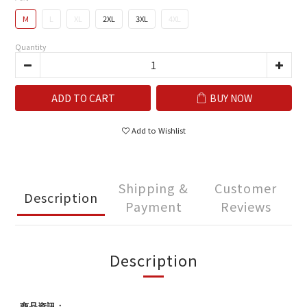
M
L
XL
2XL
3XL
4XL
Quantity
ADD TO CART
BUY NOW
Add to Wishlist
Shipping &
Customer
Description
Payment
Reviews
Description
商品資訊：