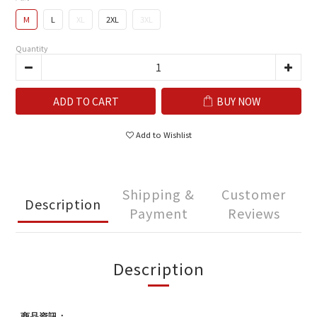
M
L
XL
2XL
3XL
Quantity
ADD TO CART
BUY NOW
Add to Wishlist
Shipping &
Customer
Description
Payment
Reviews
Description
商品資訊：