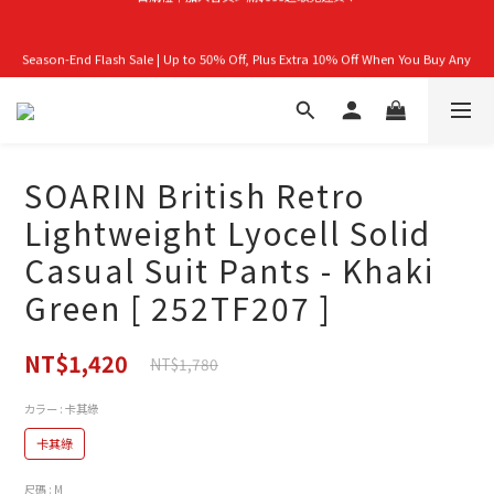
首購禮｜加入會員＞滿$999超取免運費！
Season-End Flash Sale | Up to 50% Off, Plus Extra 10% Off When You Buy Any 
2 Items!
👑立即成為VIP｜全館商品 75 折起！
SOARIN British Retro
首購禮｜加入會員＞滿$999超取免運費！
Lightweight Lyocell Solid
Casual Suit Pants - Khaki
Green [ 252TF207 ]
NT$1,420
NT$1,780
カラー
: 卡其綠
卡其綠
尺碼
: M