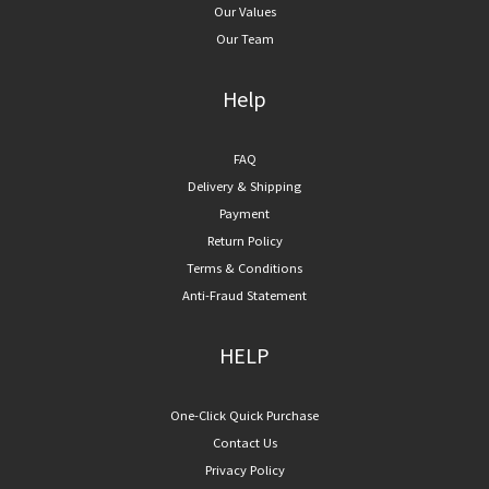
Our Values
Our Team
Help
FAQ
Delivery & Shipping
Payment
Return Policy
Terms & Conditions
Anti-Fraud Statement
HELP
One-Click Quick Purchase
Contact Us
Privacy Policy