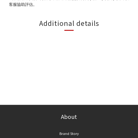
客服協助評估。
Additional details
About
Brand Story