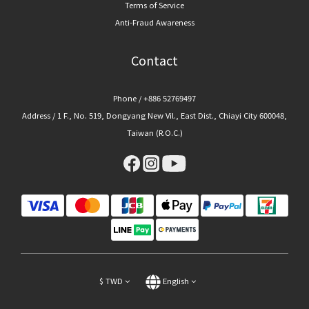
Terms of Service
Anti-Fraud Awareness
Contact
Phone / +886 52769497
Address / 1 F., No. 519, Dongyang New Vil., East Dist., Chiayi City 600048,
Taiwan (R.O.C.)
$
TWD
English