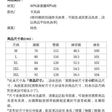
/
40%
材質
60%
萊賽爾
棉
/
顏色
卡其綠
(
模特圖因拍攝燈光效果，可能造成與實品色差，請
)
以商品平拍色為準
/
圖案
純色
商品尺寸表
(cm)
：
尺碼
腰圍
臀圍
褲管圍
褲長
M
76
112
48.5
100
L
80
116
50.5
101
XL
84
120
52.5
102
2XL
88
124
54.5
103
3XL
92
128
56.5
104
「商品尺寸」
小於
*
此表尺寸為
，請依您的「實際身材尺寸要
商品尺
(
寸」為挑選原則
實際身材尺寸大於或等於商品尺寸，則表示該尺碼
)
對您來說可能太小了
。
*
尺寸表會因布料水洗處理、測量起訖點等因素，可能會與實際商品
長度有差異，在國際驗貨標準範圍都是屬於可接受範圍，非屬瑕
疵。
/
/
/
*
若對於尺寸有任何疑慮，歡迎來訊提供 身高
體重
胸圍
腰圍 供