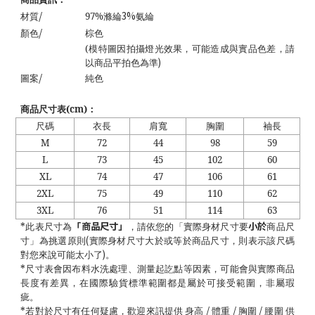
/
3%
材質
97%
滌綸
氨綸
/
顏色
棕色
(
模特圖因拍攝燈光效果，可能造成與實品色差，請
)
以商品平拍色為準
/
圖案
純色
商品尺寸表
(cm)
：
尺碼
衣長
肩寬
胸圍
袖長
M
72
44
98
59
L
73
45
102
60
XL
74
47
106
61
2XL
75
49
110
62
3XL
76
51
114
63
「商品尺寸」
小於
*
此表尺寸為
，請依您的「實際身材尺寸要
商品尺
(
寸」為挑選原則
實際身材尺寸大於或等於商品尺寸，則表示該尺碼
)
對您來說可能太小了
。
*
尺寸表會因布料水洗處理、測量起訖點等因素，可能會與實際商品
長度有差異，在國際驗貨標準範圍都是屬於可接受範圍，非屬瑕
疵。
/
/
/
*
若對於尺寸有任何疑慮，歡迎來訊提供 身高
體重
胸圍
腰圍 供