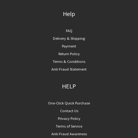
Help
FAQ
Delivery & Shipping
Payment
Return Policy
Terms & Conditions
Anti-Fraud Statement
HELP
One-Click Quick Purchase
Contact Us
Privacy Policy
Terms of Service
Anti-Fraud Awareness