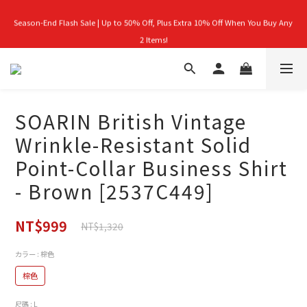
Season-End Flash Sale | Up to 50% Off, Plus Extra 10% Off When You Buy Any 
首購禮｜加入會員＞滿$999超取免運費！
2 Items!
👑立即成為VIP｜全館商品 75 折起！
SOARIN British Vintage
首購禮｜加入會員＞滿$999超取免運費！
Wrinkle-Resistant Solid
Point-Collar Business Shirt
- Brown [2537C449]
NT$999
NT$1,320
カラー
: 棕色
棕色
尺碼
: L