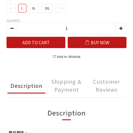
M
L
XL
2XL
3XL
Quantity
ADD TO CART
BUY NOW
Add to Wishlist
Shipping &
Customer
Description
Payment
Reviews
Description
商品資訊：