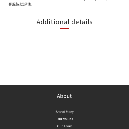
客服協助評估。
Additional details
About
Brand Story
Our Values
Our Team