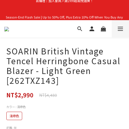
首購禮｜加入會員＞滿$999超取免運費！
Season-End Flash Sale | Up to 50% Off, Plus Extra 10% Off When You Buy Any 
2 Items!
👑立即成為VIP｜全館商品 75 折起！
SOARIN British Vintage
首購禮｜加入會員＞滿$999超取免運費！
Tencel Herringbone Casual
Blazer - Light Green
[262TXZ143]
NT$2,990
NT$4,480
カラー
: 淺綠色
淺綠色
尺碼
: M