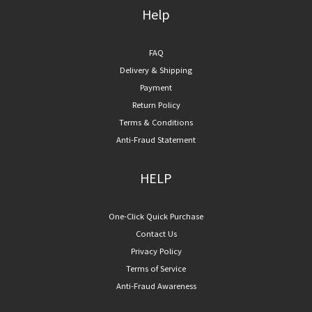
Help
FAQ
Delivery & Shipping
Payment
Return Policy
Terms & Conditions
Anti-Fraud Statement
HELP
One-Click Quick Purchase
Contact Us
Privacy Policy
Terms of Service
Anti-Fraud Awareness