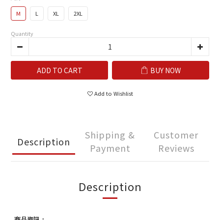
M
L
XL
2XL
Quantity
ADD TO CART
BUY NOW
Add to Wishlist
Shipping &
Customer
Description
Payment
Reviews
Description
商品資訊：