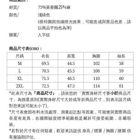
/
25%
材質
75%
萊賽爾
麻
/
顏色
淺綠色
(
模特圖因拍攝燈光效果，可能造成與實品色差，請
)
以商品平拍色為準
/
圖案
人字紋
商品尺寸表
(cm)
：
尺碼
衣長
肩寬
胸圍
袖長
M
69.5
44.5
102
58
L
70.5
45.5
106
59
XL
71.5
46.5
110
60
2XL
72.5
47.5
114
61
「商品尺寸」
小於
*
此表尺寸為
，請依您的「實際身材尺寸要
商品尺
(
寸」為挑選原則
實際身材尺寸大於或等於商品尺寸，則表示該尺碼
)
對您來說可能太小了
。
*
尺寸表會因布料水洗處理、測量起訖點等因素，可能會與實際商品
長度有差異，在國際驗貨標準範圍都是屬於可接受範圍，非屬瑕
疵。
/
/
/
*
若對於尺寸有任何疑慮，歡迎來訊提供 身高
體重
胸圍
腰圍 供
客服協助評估。