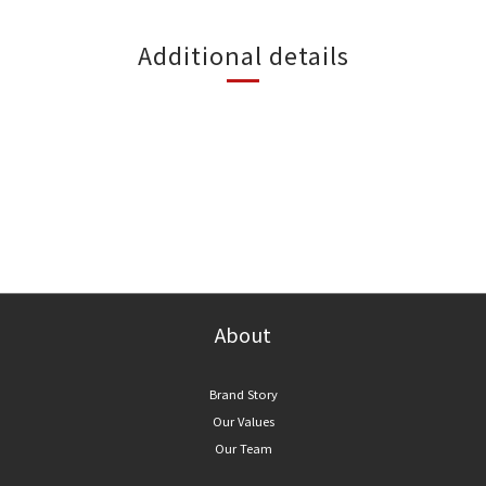
Additional details
About
Brand Story
Our Values
Our Team