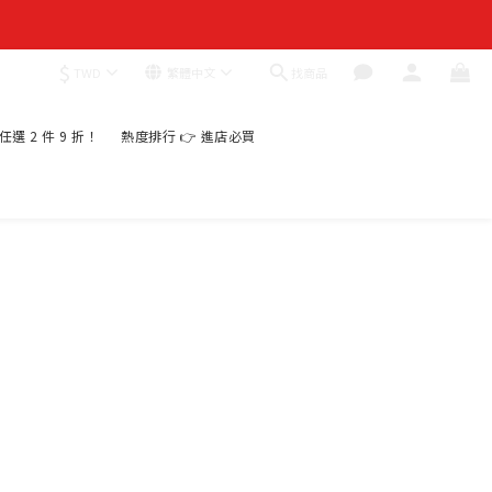
$
找商品
TWD
繁體中文
｜任選 2 件 9 折！
熱度排行 👉 進店必買