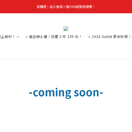
首購禮｜加入會員＞滿$999超取免運費！
首購禮｜加入會員＞滿$999超取免運費！
季末秒殺｜下殺 5 折起，任選 2 件再享 9 折！
👑立即成為VIP｜全館商品 75 折起！
月上新中！
⭐ 復古紳士襪｜任選 3 件 299 元！
⭐ 2026 Outlet 季末秒殺
首購禮｜加入會員＞滿$999超取免運費！
-coming soon-