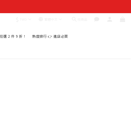
$
找商品
TWD
繁體中文
｜任選 2 件 9 折！
熱度排行 👉 進店必買