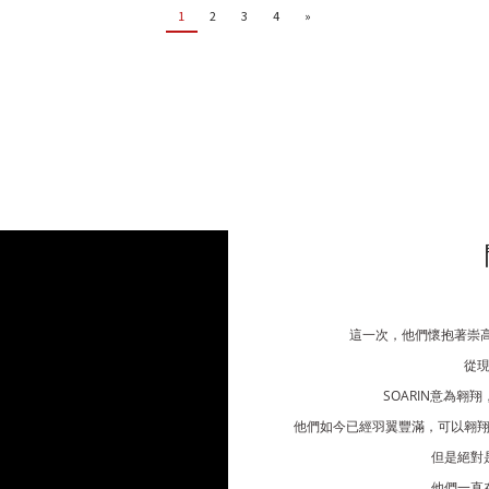
1
2
3
4
»
這一次，他們懷抱著崇
從
SOARIN
意為翱翔
他們如今已經羽翼豐滿，可以翱
但是絕對
他們一直