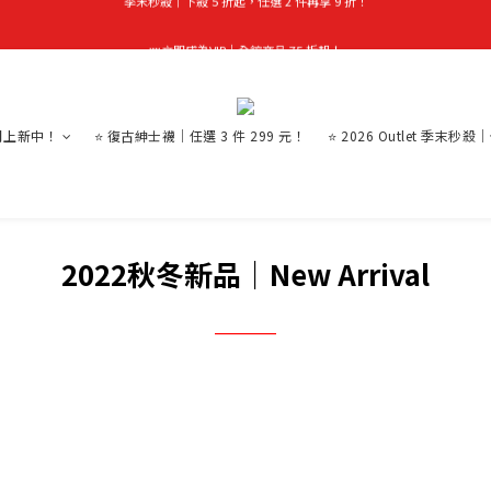
首購禮｜加入會員＞滿$999超取免運費！
👑立即成為VIP｜全館商品 75 折起！
首購禮｜加入會員＞滿$999超取免運費！
月上新中！
⭐ 復古紳士襪｜任選 3 件 299 元！
⭐ 2026 Outlet 季末秒殺
2022秋冬新品｜New Arrival
＿＿