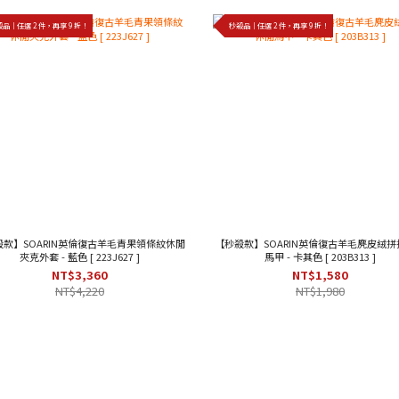
品｜任選 2 件，再享 9 折！
秒殺品｜任選 2 件，再享 9 折！
殺款】SOARIN英倫復古羊毛青果領條紋休閒
【秒殺款】SOARIN英倫復古羊毛麂皮絨拼
夾克外套 - 藍色 [ 223J627 ]
馬甲 - 卡其色 [ 203B313 ]
NT$3,360
NT$1,580
NT$4,220
NT$1,980