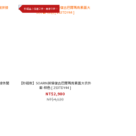
秒殺品｜任選 2 件，再享 9 折！
接休閒
【秒殺款】SOARIN英倫復古巴爾瑪肯素面大衣外
套-棕色 [ 253TDY44 ]
NT$2,980
NT$4,120