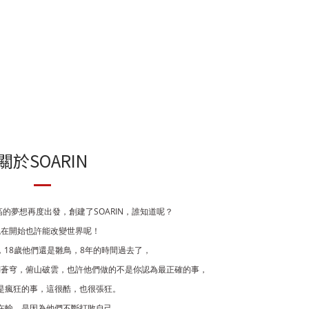
關於SOARIN
高的夢想再度出發，創建了
SOARIN
，
誰知道呢？
現在開始也許能改變世界呢！
，
18
歲他們還是雛鳥，
8
年的時間過去了，
翔蒼穹，俯山破雲，也許他們做的不是你認為最正確的事，
是瘋狂的事，這很酷，也很張狂。
在輸，是因為他們不斷打敗自己。