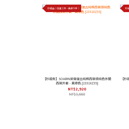
秒殺品｜任選 2 件，再享 9 折！
秒殺
【秒殺款】SOARIN英倫復古純棉西裝領純色休閒
【秒
西裝外套 - 黃綠色 [2331XZ35]
NT$2,920
NT$3,660