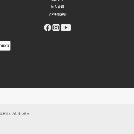
加入會員
VIP特權說明
東洋新邨519號1樓(Office)