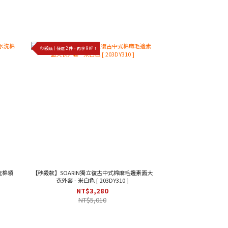
秒殺品｜任選 2 件，再享 9 折！
水洗棉領
【秒殺款】SOARIN獨立復古中式棉麻毛邊素面大
衣外套 - 米白色 [ 203DY310 ]
NT$3,280
NT$5,010