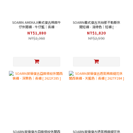
SOARIN AMEKAJI美式復古棉麻牛
SOARIN義式復古天絲那不勒斯休
仔休閒褲 - 牛仔藍｜長褲
閒短褲 - 淺綠色｜短褲 [
[262TF257]
262TF287 ]
NT$1,880
NT$1,820
NT$2,360
NT$2,590
SOARIN英倫復古亞麻條紋休閒西
SOARIN英倫復古透氣棉麻緹花休