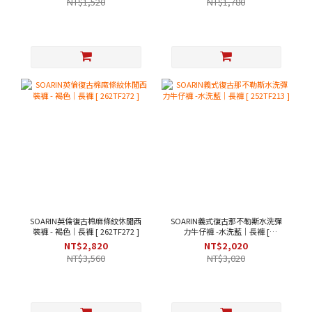
NT$1,520
NT$1,780
SOARIN英倫復古棉麻條紋休閒西
SOARIN義式復古那不勒斯水洗彈
裝褲 - 褐色｜長褲 [ 262TF272 ]
力牛仔褲 -水洗藍｜長褲 [
252TF213 ]
NT$2,820
NT$2,020
NT$3,560
NT$3,020