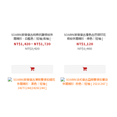
SOARIN英倫復古純棉抗皺條紋休
SOARIN英倫復古撞色古巴領印花
閒襯衫 - 白藍色｜短袖/長袖 [
條紋休閒襯衫 - 綠色｜短袖 [
212C438/212C438-1 ]
2426C282 ]
NT$1,420 ~ NT$1,720
NT$1,120
NT$2,420
NT$1,460