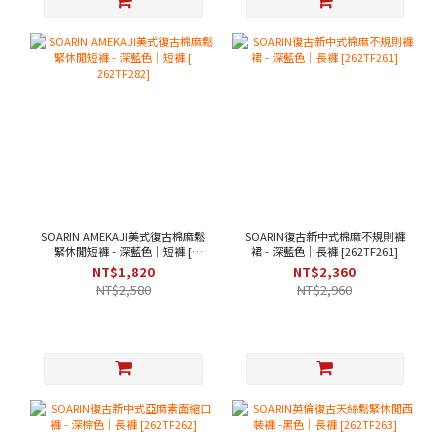
SOARIN AMEKAJI美式復古棉麻鬆
SOARIN復古新中式棉麻不規則褲
緊休閒短褲 - 深藍色｜短褲 [
裙 - 深藍色｜長褲 [262TF261]
262TF282]
NT$1,820
NT$2,360
NT$2,580
NT$2,960