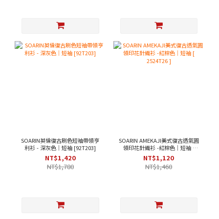
SOARIN英倫復古刷色短袖帶領亨
SOARIN AMEKAJI美式復古透氣圓
利衫 - 深灰色｜短袖 [92T203]
領印花針織衫 -紅棕色｜短袖 [
2524T26 ]
NT$1,420
NT$1,120
NT$1,780
NT$1,460