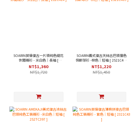
SOARIN英倫復古一片領純色緹花
SOARIN義式復古天絲古巴領撞色
休閒襯衫 - 米白色｜長袖 [
保齡球衫 -棕色｜短袖 [ 2521C409
212C414 ]
]
NT$1,360
NT$1,220
NT$1,720
NT$1,450