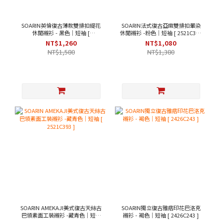
SOARIN英倫復古薄款雙排扣緹花
SOARIN法式復古亞麻雙排扣暈染
休閒襯衫 - 黑色｜短袖 [
休閒襯衫 -粉色｜短袖 [ 2521C367
242TC244/2426C244 ]
]
NT$1,260
NT$1,080
NT$1,580
NT$1,380
SOARIN AMEKAJI美式復古天絲古
SOARIN獨立復古雅痞印花巴洛克
巴領素面工裝襯衫 -藏青色｜短袖
襯衫 - 褐色｜短袖 [ 2426C243 ]