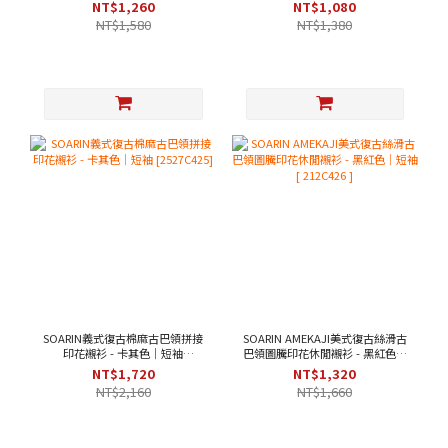
[ 2521C393 ]
NT$1,260
NT$1,080
NT$1,580
NT$1,380
SOARIN義式復古棉麻古巴領拼接
SOARIN AMEKAJI美式復古絲滑古
印花襯衫 - 卡其色｜短袖
巴領圖騰印花休閒襯衫 - 黑紅色｜
[2527C425]
短袖 [ 212C426 ]
NT$1,720
NT$1,320
NT$2,160
NT$1,660