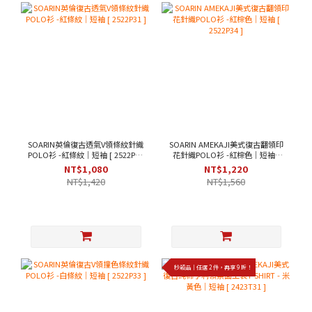
SOARIN英倫復古透氣V領條紋針織
SOARIN AMEKAJI美式復古翻領印
POLO衫 -紅條紋｜短袖 [ 2522P31
花針織POLO衫 -紅棕色｜短袖 [
]
2522P34 ]
NT$1,080
NT$1,220
NT$1,420
NT$1,560
秒殺品｜任選 2 件，再享 9 折！