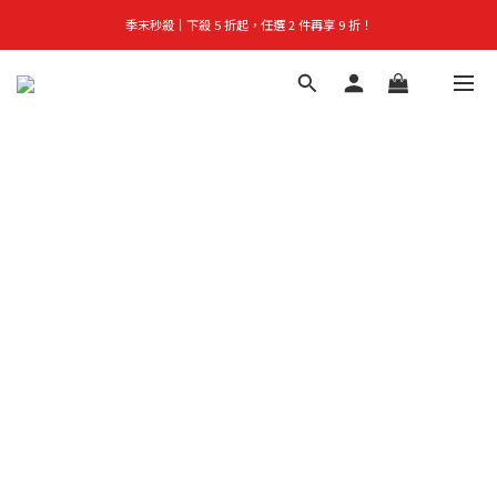
季末秒殺｜下殺 5 折起，任選 2 件再享 9 折！
首購禮｜加入會員＞滿$999超取免運費！
👑立即成為VIP｜全館商品 75 折起！
首購禮｜加入會員＞滿$999超取免運費！