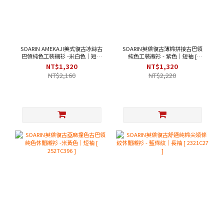
SOARIN AMEKAJI美式復古冰絲古
SOARIN英倫復古薄棉拼接古巴領
巴領純色工裝襯衫 -米白色｜短袖
純色工裝襯衫 - 紫色｜短袖 [
[ 252TC397 ]
2321C43 ]
NT$1,320
NT$1,320
NT$2,160
NT$2,220