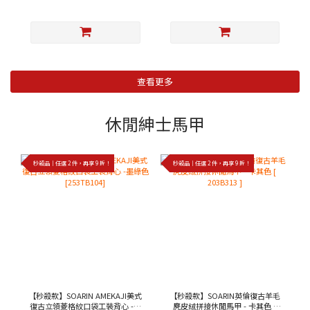
查看更多
休閒紳士馬甲
秒殺品｜任選 2 件，再享 9 折！
秒殺品｜任選 2 件，再享 9 折！
【秒殺款】SOARIN AMEKAJI美式
【秒殺款】SOARIN英倫復古羊毛
復古立領菱格紋口袋工裝背心 -墨
麂皮絨拼接休閒馬甲 - 卡其色 [