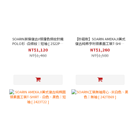
SOARIN英倫復古V領撞色條紋針織
【秒殺款】SOARIN AMEKAJI美式
POLO衫 -白條紋｜短袖 [ 2522P33
復古純棉亨利領素面工裝T-SHIRT
]
- 米黃色｜短袖 [ 2423T31 ]
NT$1,120
NT$1,260
NT$1,460
NT$1,580