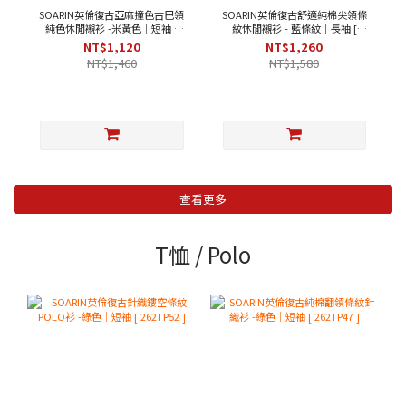
SOARIN英倫復古亞麻撞色古巴領
SOARIN英倫復古舒適純棉尖領條
純色休閒襯衫 -米黃色｜短袖 [
紋休閒襯衫 - 藍條紋｜長袖 [
252TC396 ]
2321C27 ]
NT$1,120
NT$1,260
NT$1,460
NT$1,580
查看更多
T恤 / Polo