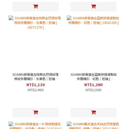
SOARIN英倫復古純棉古巴領紋理
SOARIN英倫復古亞麻拼接波點紋
條紋休閒襯衫 - 米黃色｜短袖 [
休閒襯衫 - 紅色｜短袖 [
242TC278 ]
2426C285 ]
NT$1,120
NT$1,260
NT$1,460
NT$1,580