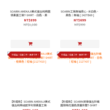
SOARIN AMEKAJI美式復古純棉圓
SOARIN工裝無袖背心 -米白色、
領素面工裝T-SHIRT - 白色、黑色
黑色｜無袖 [ 242TB69 ]
｜短袖 [ 2423T22 ]
NT$899
NT$699
NT$1,180
NT$999
秒殺品｜任選 2 件，再享 9 折！
秒殺品｜任選 2 件，再享 9 折！
【秒殺款】SOARIN AMEKAJI美式
【秒殺款】SOARIN英倫復古針織
復古純棉絨感亨利領素面工裝T-
圓領梅花撞色滾邊休閒T-SHIRT -
SHIRT - 橙黃色｜短袖 [212T410 ]
杏色｜短袖 [ 212T437 ]