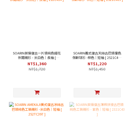
SOARIN英倫復古一片領純色緹花
SOARIN義式復古天絲古巴領撞色
休閒襯衫 - 米白色｜長袖 [
保齡球衫 -棕色｜短袖 [ 2521C409
212C414 ]
]
NT$1,360
NT$1,220
NT$1,720
NT$1,450