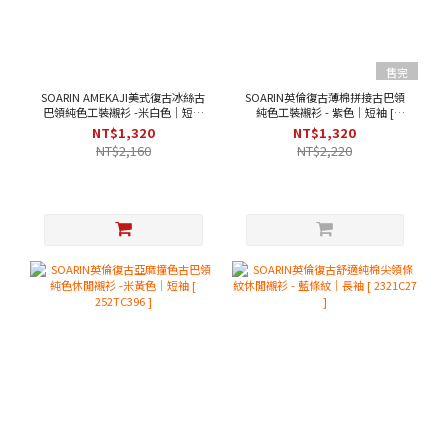
售完
SOARIN AMEKAJI美式復古冰絲古
SOARIN英倫復古薄棉拼接古巴領
巴領純色工裝襯衫 -米白色｜短袖
純色工裝襯衫 - 紫色｜短袖 [
[ 252TC397 ]
2321C43 ]
NT$1,320
NT$1,320
NT$2,160
NT$2,220