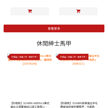
查看更多
休閒紳士馬甲
秒殺品｜任選 2 件，再享 9 折！
秒殺品｜任選 2 件，再享 9 折！
【秒殺款】SOARIN AMEKAJI美式
【秒殺款】SOARIN英倫復古羊毛
復古立領菱格紋口袋工裝背心 -墨
麂皮絨拼接休閒馬甲 - 卡其色 [