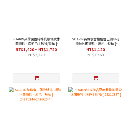
SOARIN英倫復古純棉抗皺條紋休
SOARIN英倫復古撞色古巴領印花
閒襯衫 - 白藍色｜短袖/長袖 [
條紋休閒襯衫 - 綠色｜短袖 [
212C438/212C438-1 ]
2426C282 ]
NT$1,420 ~ NT$1,720
NT$1,120
NT$2,420
NT$1,460