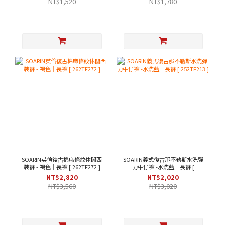
NT$1,520
NT$1,780
SOARIN英倫復古棉麻條紋休閒西
SOARIN義式復古那不勒斯水洗彈
裝褲 - 褐色｜長褲 [ 262TF272 ]
力牛仔褲 -水洗藍｜長褲 [
252TF213 ]
NT$2,820
NT$2,020
NT$3,560
NT$3,020