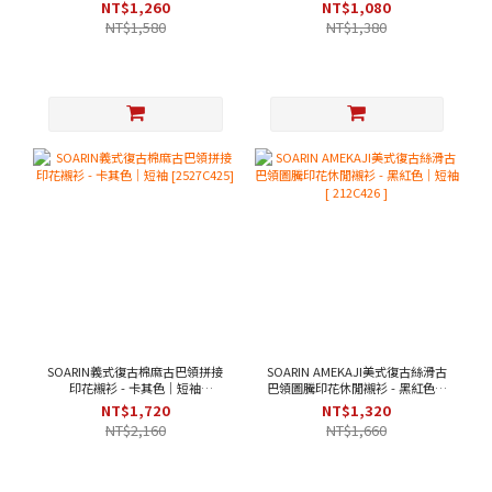
[ 2521C393 ]
NT$1,260
NT$1,080
NT$1,580
NT$1,380
SOARIN義式復古棉麻古巴領拼接
SOARIN AMEKAJI美式復古絲滑古
印花襯衫 - 卡其色｜短袖
巴領圖騰印花休閒襯衫 - 黑紅色｜
[2527C425]
短袖 [ 212C426 ]
NT$1,720
NT$1,320
NT$2,160
NT$1,660