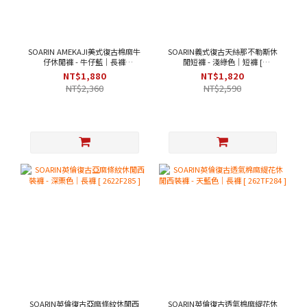
SOARIN AMEKAJI美式復古棉麻牛
SOARIN義式復古天絲那不勒斯休
仔休閒褲 - 牛仔藍｜長褲
閒短褲 - 淺綠色｜短褲 [
[262TF257]
262TF287 ]
NT$1,880
NT$1,820
NT$2,360
NT$2,590
SOARIN英倫復古亞麻條紋休閒西
SOARIN英倫復古透氣棉麻緹花休