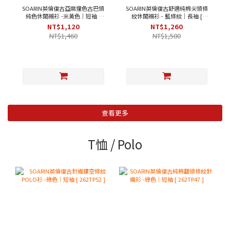
SOARIN英倫復古亞麻撞色古巴領
SOARIN英倫復古舒適純棉尖領條
純色休閒襯衫 -米黃色｜短袖 [
紋休閒襯衫 - 藍條紋｜長袖 [
252TC396 ]
2321C27 ]
NT$1,120
NT$1,260
NT$1,460
NT$1,580
查看更多
T恤 / Polo