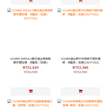
SOARIN AMEKAJI美式復古棉麻鬆
SOARIN復古新中式棉麻不規則褲
緊休閒短褲 - 深藍色｜短褲 [
裙 - 深藍色｜長褲 [262TF261]
262TF282]
NT$1,820
NT$2,360
NT$2,580
NT$2,960