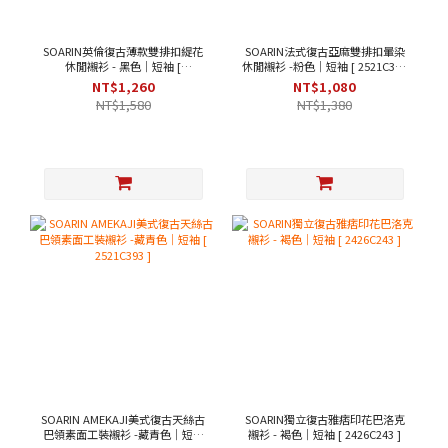
SOARIN英倫復古薄款雙排扣緹花
SOARIN法式復古亞麻雙排扣暈染
休閒襯衫 - 黑色｜短袖 [
休閒襯衫 -粉色｜短袖 [ 2521C367
242TC244/2426C244 ]
]
NT$1,260
NT$1,080
NT$1,580
NT$1,380
SOARIN AMEKAJI美式復古天絲古
SOARIN獨立復古雅痞印花巴洛克
巴領素面工裝襯衫 -藏青色｜短袖
襯衫 - 褐色｜短袖 [ 2426C243 ]