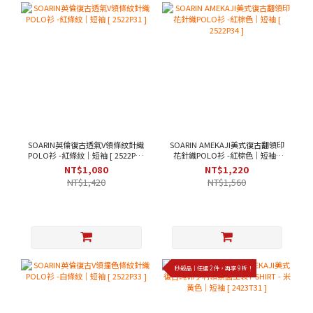
SOARIN英倫復古透氣V領條紋針織
SOARIN AMEKAJI美式復古翻領印
POLO衫 -紅條紋｜短袖 [ 2522P31
花針織POLO衫 -紅棕色｜短袖 [
]
2522P34 ]
NT$1,080
NT$1,220
NT$1,420
NT$1,560
秒殺品｜任選 2 件，再享 9 折！