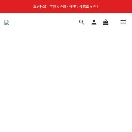
季末秒殺｜下殺 5 折起，任選 2 件再享 9 折！
首購禮｜加入會員＞滿$999超取免運費！
👑立即成為VIP｜全館商品 75 折起！
首購禮｜加入會員＞滿$999超取免運費！