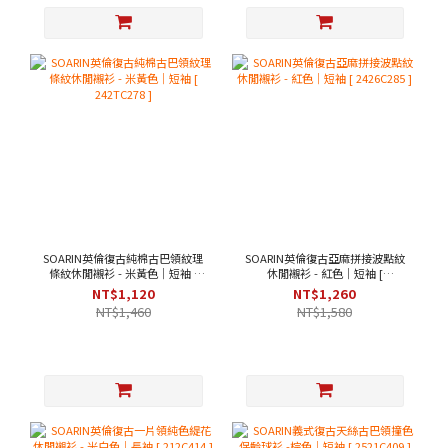
SOARIN英倫復古純棉古巴領紋理
SOARIN英倫復古亞麻拼接波點紋
條紋休閒襯衫 - 米黃色｜短袖 [
休閒襯衫 - 紅色｜短袖 [
242TC278 ]
2426C285 ]
NT$1,120
NT$1,260
NT$1,460
NT$1,580