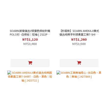
SOARIN英倫復古V領撞色條紋針織
【秒殺款】SOARIN AMEKAJI美式
POLO衫 -白條紋｜短袖 [ 2522P33
復古純棉亨利領素面工裝T-SHIRT
]
- 米黃色｜短袖 [ 2423T31 ]
NT$1,120
NT$1,260
NT$1,460
NT$1,580