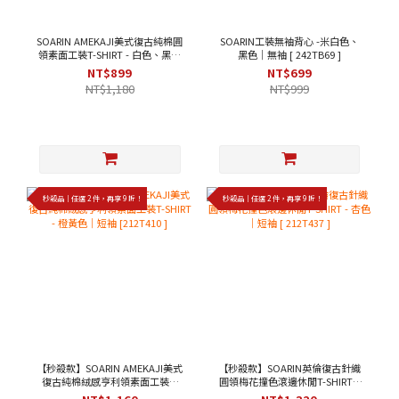
SOARIN AMEKAJI美式復古純棉圓
SOARIN工裝無袖背心 -米白色、
領素面工裝T-SHIRT - 白色、黑色
黑色｜無袖 [ 242TB69 ]
｜短袖 [ 2423T22 ]
NT$899
NT$699
NT$1,180
NT$999
秒殺品｜任選 2 件，再享 9 折！
秒殺品｜任選 2 件，再享 9 折！
【秒殺款】SOARIN AMEKAJI美式
【秒殺款】SOARIN英倫復古針織
復古純棉絨感亨利領素面工裝T-
圓領梅花撞色滾邊休閒T-SHIRT -
SHIRT - 橙黃色｜短袖 [212T410 ]
杏色｜短袖 [ 212T437 ]