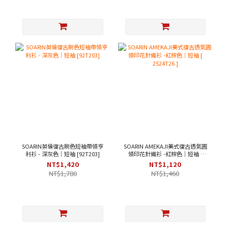
SOARIN英倫復古刷色短袖帶領亨
SOARIN AMEKAJI美式復古透氣圓
利衫 - 深灰色｜短袖 [92T203]
領印花針織衫 -紅棕色｜短袖 [
2524T26 ]
NT$1,420
NT$1,120
NT$1,780
NT$1,460