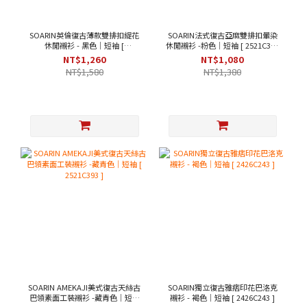
SOARIN英倫復古薄款雙排扣緹花
SOARIN法式復古亞麻雙排扣暈染
休閒襯衫 - 黑色｜短袖 [
休閒襯衫 -粉色｜短袖 [ 2521C367
242TC244/2426C244 ]
]
NT$1,260
NT$1,080
NT$1,580
NT$1,380
SOARIN AMEKAJI美式復古天絲古
SOARIN獨立復古雅痞印花巴洛克
巴領素面工裝襯衫 -藏青色｜短袖
襯衫 - 褐色｜短袖 [ 2426C243 ]