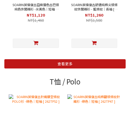
SOARIN英倫復古亞麻撞色古巴領
SOARIN英倫復古舒適純棉尖領條
純色休閒襯衫 -米黃色｜短袖 [
紋休閒襯衫 - 藍條紋｜長袖 [
252TC396 ]
2321C27 ]
NT$1,120
NT$1,260
NT$1,460
NT$1,580
查看更多
T恤 / Polo