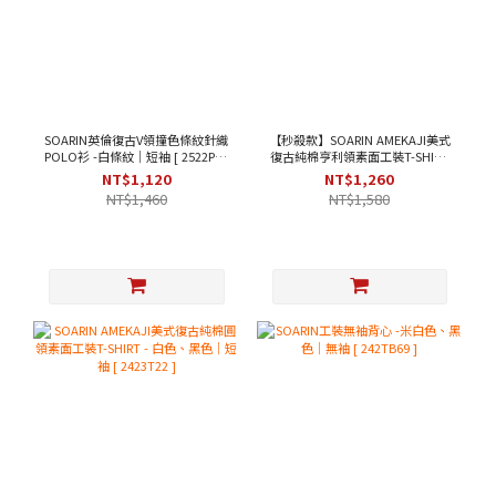
SOARIN英倫復古V領撞色條紋針織
【秒殺款】SOARIN AMEKAJI美式
POLO衫 -白條紋｜短袖 [ 2522P33
復古純棉亨利領素面工裝T-SHIRT
]
- 米黃色｜短袖 [ 2423T31 ]
NT$1,120
NT$1,260
NT$1,460
NT$1,580