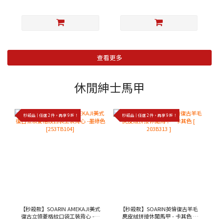
查看更多
休閒紳士馬甲
秒殺品｜任選 2 件，再享 9 折！
秒殺品｜任選 2 件，再享 9 折！
【秒殺款】SOARIN AMEKAJI美式
【秒殺款】SOARIN英倫復古羊毛
復古立領菱格紋口袋工裝背心 -墨
麂皮絨拼接休閒馬甲 - 卡其色 [