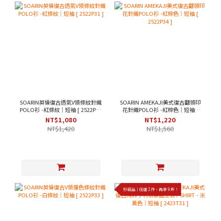
SOARIN英倫復古透氣V領條紋針織
SOARIN AMEKAJI美式復古翻領印
POLO衫 -紅條紋｜短袖 [ 2522P31
花針織POLO衫 -紅棕色｜短袖 [
]
2522P34 ]
NT$1,080
NT$1,220
NT$1,420
NT$1,560
秒殺品｜任選 2 件，再享 9 折！