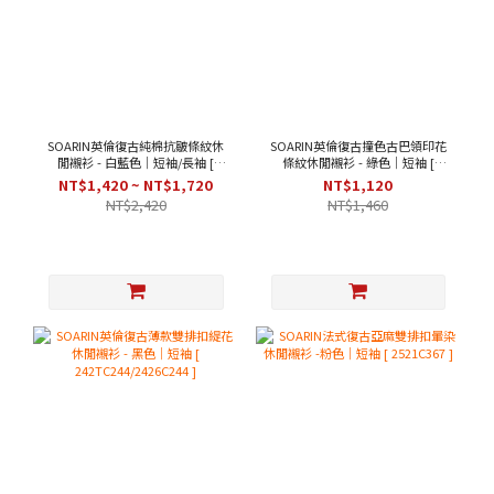
SOARIN英倫復古純棉抗皺條紋休
SOARIN英倫復古撞色古巴領印花
閒襯衫 - 白藍色｜短袖/長袖 [
條紋休閒襯衫 - 綠色｜短袖 [
212C438/212C438-1 ]
2426C282 ]
NT$1,420 ~ NT$1,720
NT$1,120
NT$2,420
NT$1,460