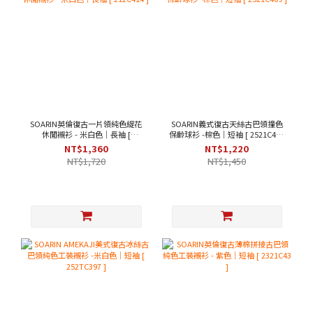
SOARIN英倫復古一片領純色緹花
SOARIN義式復古天絲古巴領撞色
休閒襯衫 - 米白色｜長袖 [
保齡球衫 -棕色｜短袖 [ 2521C409
212C414 ]
]
NT$1,360
NT$1,220
NT$1,720
NT$1,450