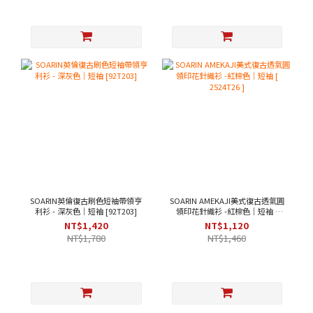
SOARIN英倫復古刷色短袖帶領亨
SOARIN AMEKAJI美式復古透氣圓
利衫 - 深灰色｜短袖 [92T203]
領印花針織衫 -紅棕色｜短袖 [
2524T26 ]
NT$1,420
NT$1,120
NT$1,780
NT$1,460