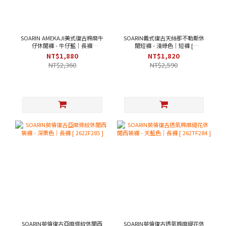
SOARIN AMEKAJI美式復古棉麻牛
SOARIN義式復古天絲那不勒斯休
仔休閒褲 - 牛仔藍｜長褲
閒短褲 - 淺綠色｜短褲 [
[262TF257]
262TF287 ]
NT$1,880
NT$1,820
NT$2,360
NT$2,590
SOARIN英倫復古亞麻條紋休閒西
SOARIN英倫復古透氣棉麻緹花休