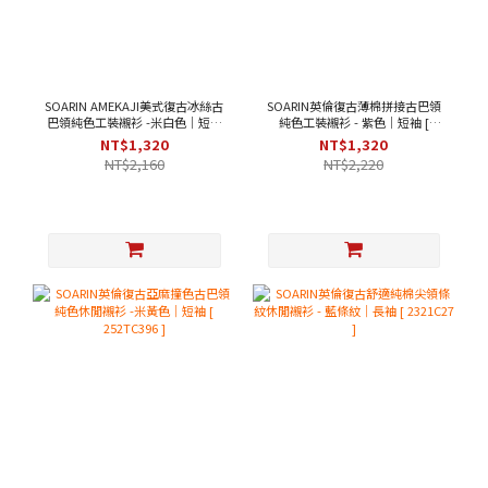
SOARIN AMEKAJI美式復古冰絲古
SOARIN英倫復古薄棉拼接古巴領
巴領純色工裝襯衫 -米白色｜短袖
純色工裝襯衫 - 紫色｜短袖 [
[ 252TC397 ]
2321C43 ]
NT$1,320
NT$1,320
NT$2,160
NT$2,220