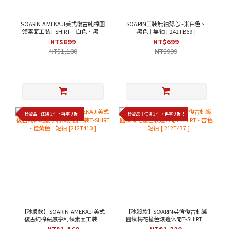
SOARIN AMEKAJI美式復古純棉圓
SOARIN工裝無袖背心 -米白色、
領素面工裝T-SHIRT - 白色、黑色
黑色｜無袖 [ 242TB69 ]
｜短袖 [ 2423T22 ]
NT$899
NT$699
NT$1,180
NT$999
秒殺品｜任選 2 件，再享 9 折！
秒殺品｜任選 2 件，再享 9 折！
【秒殺款】SOARIN AMEKAJI美式
【秒殺款】SOARIN英倫復古針織
復古純棉絨感亨利領素面工裝T-
圓領梅花撞色滾邊休閒T-SHIRT -
SHIRT - 橙黃色｜短袖 [212T410 ]
杏色｜短袖 [ 212T437 ]