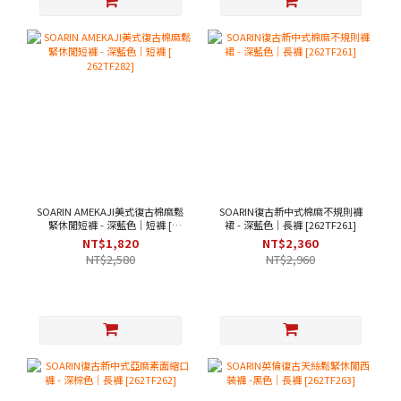
SOARIN AMEKAJI美式復古棉麻鬆
SOARIN復古新中式棉麻不規則褲
緊休閒短褲 - 深藍色｜短褲 [
裙 - 深藍色｜長褲 [262TF261]
262TF282]
NT$1,820
NT$2,360
NT$2,580
NT$2,960