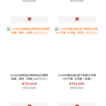
NT$1,520
NT$1,780
SOARIN英倫復古棉麻條紋休閒西
SOARIN義式復古那不勒斯水洗彈
裝褲 - 褐色｜長褲 [ 262TF272 ]
力牛仔褲 -水洗藍｜長褲 [
252TF213 ]
NT$2,820
NT$2,020
NT$3,560
NT$3,020