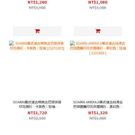
[ 2521C393 ]
NT$1,260
NT$1,080
NT$1,580
NT$1,380
SOARIN義式復古棉麻古巴領拼接
SOARIN AMEKAJI美式復古絲滑古
印花襯衫 - 卡其色｜短袖
巴領圖騰印花休閒襯衫 - 黑紅色｜
[2527C425]
短袖 [ 212C426 ]
NT$1,720
NT$1,320
NT$2,160
NT$1,660