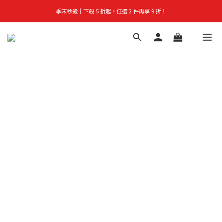
季末秒殺｜下殺 5 折起，任選 2 件再享 9 折！
首購禮｜加入會員＞滿$999超取免運費！
👑立即成為VIP｜全館商品 75 折起！
首購禮｜加入會員＞滿$999超取免運費！