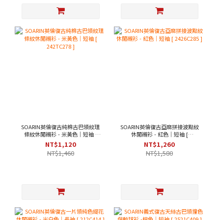
SOARIN英倫復古純棉古巴領紋理
SOARIN英倫復古亞麻拼接波點紋
條紋休閒襯衫 - 米黃色｜短袖 [
休閒襯衫 - 紅色｜短袖 [
242TC278 ]
2426C285 ]
NT$1,120
NT$1,260
NT$1,460
NT$1,580