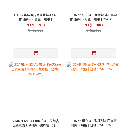
SOARIN英倫復古薄款雙排扣緹花
SOARIN法式復古亞麻雙排扣暈染
休閒襯衫 - 黑色｜短袖 [
休閒襯衫 -粉色｜短袖 [ 2521C367
242TC244/2426C244 ]
]
NT$1,260
NT$1,080
NT$1,580
NT$1,380
SOARIN AMEKAJI美式復古天絲古
SOARIN獨立復古雅痞印花巴洛克
巴領素面工裝襯衫 -藏青色｜短袖
襯衫 - 褐色｜短袖 [ 2426C243 ]