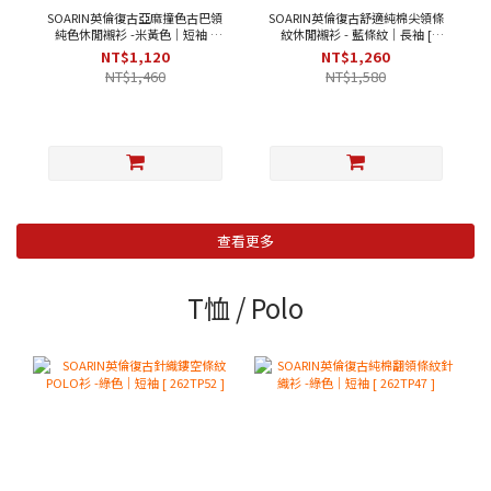
SOARIN英倫復古亞麻撞色古巴領
SOARIN英倫復古舒適純棉尖領條
純色休閒襯衫 -米黃色｜短袖 [
紋休閒襯衫 - 藍條紋｜長袖 [
252TC396 ]
2321C27 ]
NT$1,120
NT$1,260
NT$1,460
NT$1,580
查看更多
T恤 / Polo