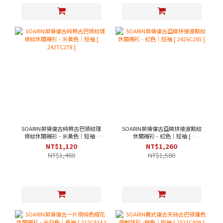
SOARIN英倫復古純棉古巴領紋理
SOARIN英倫復古亞麻拼接波點紋
條紋休閒襯衫 - 米黃色｜短袖 [
休閒襯衫 - 紅色｜短袖 [
242TC278 ]
2426C285 ]
NT$1,120
NT$1,260
NT$1,460
NT$1,580