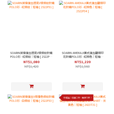
SOARIN英倫復古透氣V領條紋針織
SOARIN AMEKAJI美式復古翻領印
POLO衫 -紅條紋｜短袖 [ 2522P31
花針織POLO衫 -紅棕色｜短袖 [
]
2522P34 ]
NT$1,080
NT$1,220
NT$1,420
NT$1,560
秒殺品｜任選 2 件，再享 9 折！