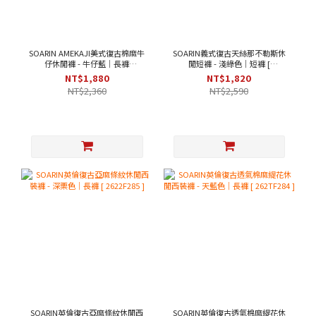
SOARIN AMEKAJI美式復古棉麻牛
SOARIN義式復古天絲那不勒斯休
仔休閒褲 - 牛仔藍｜長褲
閒短褲 - 淺綠色｜短褲 [
[262TF257]
262TF287 ]
NT$1,880
NT$1,820
NT$2,360
NT$2,590
SOARIN英倫復古亞麻條紋休閒西
SOARIN英倫復古透氣棉麻緹花休