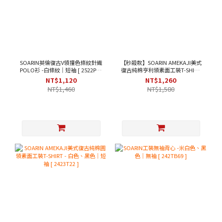
SOARIN英倫復古V領撞色條紋針織
【秒殺款】SOARIN AMEKAJI美式
POLO衫 -白條紋｜短袖 [ 2522P33
復古純棉亨利領素面工裝T-SHIRT
]
- 米黃色｜短袖 [ 2423T31 ]
NT$1,120
NT$1,260
NT$1,460
NT$1,580