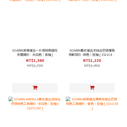
SOARIN英倫復古一片領純色緹花
SOARIN義式復古天絲古巴領撞色
休閒襯衫 - 米白色｜長袖 [
保齡球衫 -棕色｜短袖 [ 2521C409
212C414 ]
]
NT$1,360
NT$1,220
NT$1,720
NT$1,450