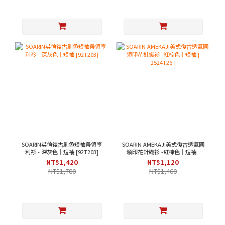
SOARIN英倫復古刷色短袖帶領亨
SOARIN AMEKAJI美式復古透氣圓
利衫 - 深灰色｜短袖 [92T203]
領印花針織衫 -紅棕色｜短袖 [
2524T26 ]
NT$1,420
NT$1,120
NT$1,780
NT$1,460