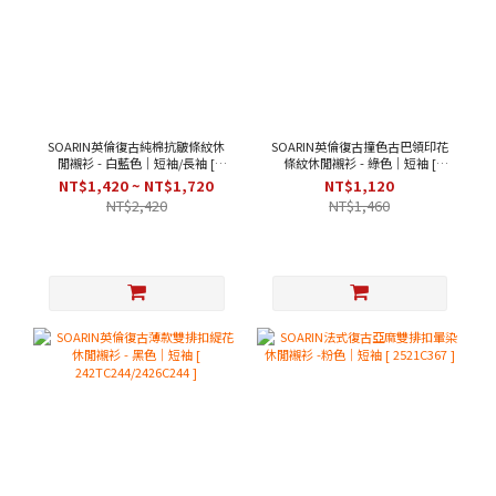
SOARIN英倫復古純棉抗皺條紋休
SOARIN英倫復古撞色古巴領印花
閒襯衫 - 白藍色｜短袖/長袖 [
條紋休閒襯衫 - 綠色｜短袖 [
212C438/212C438-1 ]
2426C282 ]
NT$1,420 ~ NT$1,720
NT$1,120
NT$2,420
NT$1,460