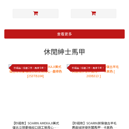
查看更多
休閒紳士馬甲
秒殺品｜任選 2 件，再享 9 折！
秒殺品｜任選 2 件，再享 9 折！
【秒殺款】SOARIN AMEKAJI美式
【秒殺款】SOARIN英倫復古羊毛
復古立領菱格紋口袋工裝背心 -墨
麂皮絨拼接休閒馬甲 - 卡其色 [