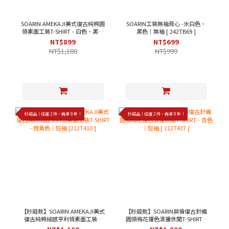
SOARIN AMEKAJI美式復古純棉圓
SOARIN工裝無袖背心 -米白色、
領素面工裝T-SHIRT - 白色、黑色
黑色｜無袖 [ 242TB69 ]
｜短袖 [ 2423T22 ]
NT$899
NT$699
NT$1,180
NT$999
秒殺品｜任選 2 件，再享 9 折！
秒殺品｜任選 2 件，再享 9 折！
【秒殺款】SOARIN AMEKAJI美式
【秒殺款】SOARIN英倫復古針織
復古純棉絨感亨利領素面工裝T-
圓領梅花撞色滾邊休閒T-SHIRT -
SHIRT - 橙黃色｜短袖 [212T410 ]
杏色｜短袖 [ 212T437 ]