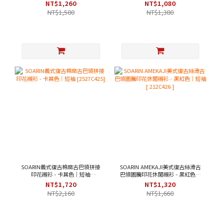
[ 2521C393 ]
NT$1,260
NT$1,080
NT$1,580
NT$1,380
SOARIN義式復古棉麻古巴領拼接
SOARIN AMEKAJI美式復古絲滑古
印花襯衫 - 卡其色｜短袖
巴領圖騰印花休閒襯衫 - 黑紅色｜
[2527C425]
短袖 [ 212C426 ]
NT$1,720
NT$1,320
NT$2,160
NT$1,660