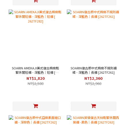
SOARIN AMEKAJI美式復古棉麻鬆
SOARIN復古新中式棉麻不規則褲
緊休閒短褲 - 深藍色｜短褲 [
裙 - 深藍色｜長褲 [262TF261]
262TF282]
NT$1,820
NT$2,360
NT$2,580
NT$2,960