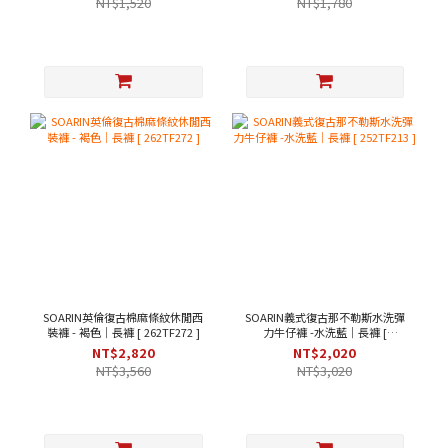
NT$1,520
NT$1,780
SOARIN英倫復古棉麻條紋休閒西
SOARIN義式復古那不勒斯水洗彈
裝褲 - 褐色｜長褲 [ 262TF272 ]
力牛仔褲 -水洗藍｜長褲 [
252TF213 ]
NT$2,820
NT$2,020
NT$3,560
NT$3,020