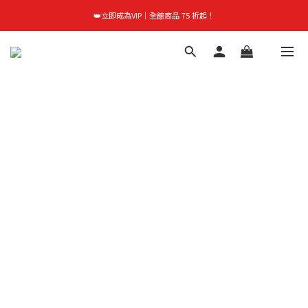
首購禮｜加入會員＞滿$999超取免運費！
👑立即成為VIP｜全館商品 75 折起！
首購禮｜加入會員＞滿$999超取免運費！