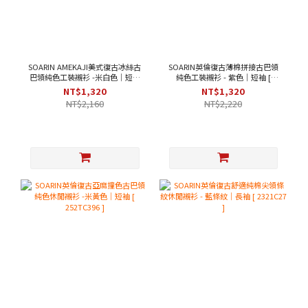
SOARIN AMEKAJI美式復古冰絲古
SOARIN英倫復古薄棉拼接古巴領
巴領純色工裝襯衫 -米白色｜短袖
純色工裝襯衫 - 紫色｜短袖 [
[ 252TC397 ]
2321C43 ]
NT$1,320
NT$1,320
NT$2,160
NT$2,220