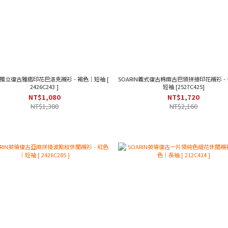
IN獨立復古雅痞印花巴洛克襯衫 - 褐色｜短袖 [
SOARIN義式復古棉麻古巴領拼接印花襯衫 -
2426C243 ]
短袖 [2527C425]
NT$1,080
NT$1,720
NT$1,380
NT$2,160