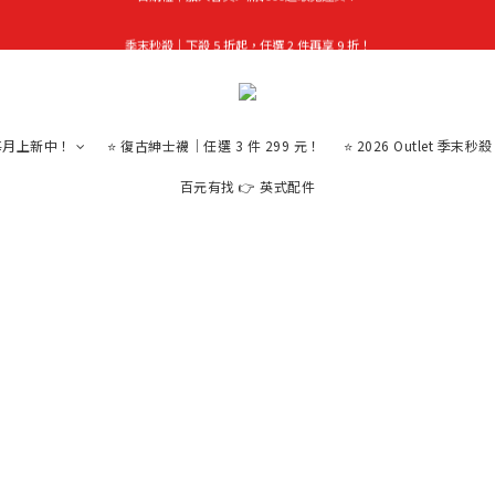
季末秒殺｜下殺 5 折起，任選 2 件再享 9 折！
首購禮｜加入會員＞滿$999超取免運費！
👑立即成為VIP｜全館商品 75 折起！
首購禮｜加入會員＞滿$999超取免運費！
｜每月上新中！
⭐ 復古紳士襪｜任選 3 件 299 元！
⭐ 2026 Outlet 季末秒
百元有找 👉 英式配件