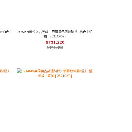
 米白色｜
SOARIN義式復古天絲古巴領撞色保齡球衫 -棕色｜短
袖 [ 2521C409 ]
NT$1,220
NT$1,450