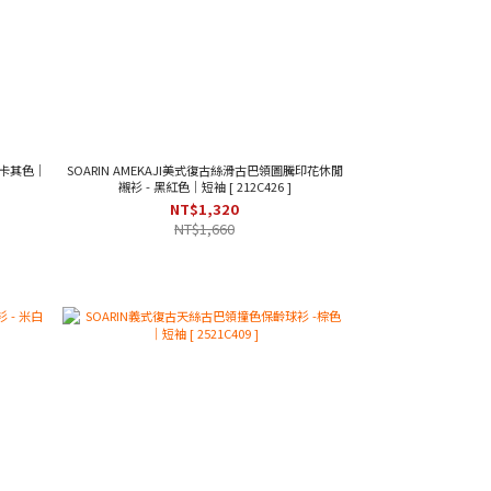
 卡其色｜
SOARIN AMEKAJI美式復古絲滑古巴領圖騰印花休閒
襯衫 - 黑紅色｜短袖 [ 212C426 ]
NT$1,320
NT$1,660