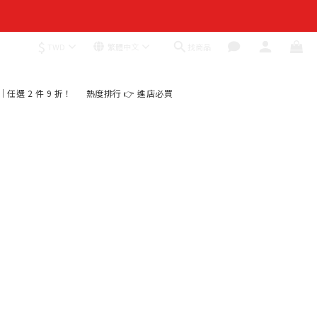
$
找商品
TWD
繁體中文
殺｜任選 2 件 9 折！
熱度排行 👉 進店必買