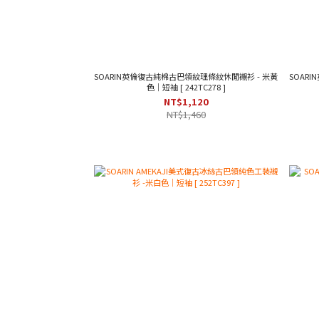
SOARIN英倫復古純棉古巴領紋理條紋休閒襯衫 - 米黃
SOAR
色｜短袖 [ 242TC278 ]
NT$1,120
NT$1,460