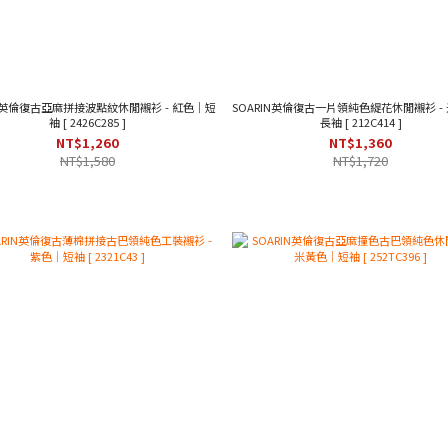
IN英倫復古亞麻拼接波點紋休閒襯衫 - 紅色｜短
SOARIN英倫復古一片領純色緹花休閒襯衫 -
袖 [ 2426C285 ]
長袖 [ 212C414 ]
NT$1,260
NT$1,360
NT$1,580
NT$1,720