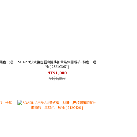
 黑色｜短
SOARIN法式復古亞麻雙排扣暈染休閒襯衫 -粉色｜短
袖 [ 2521C367 ]
NT$1,080
NT$1,380