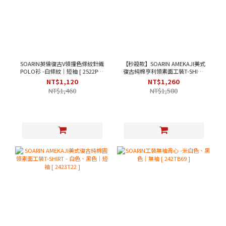
SOARIN英倫復古V領撞色條紋針織
【秒殺款】SOARIN AMEKAJI美式
POLO衫 -白條紋｜短袖 [ 2522P33
復古純棉亨利領素面工裝T-SHIRT
]
- 米黃色｜短袖 [ 2423T31 ]
NT$1,120
NT$1,260
NT$1,460
NT$1,580