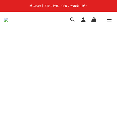
季末秒殺｜下殺 5 折起，任選 2 件再享 9 折！
首購禮｜加入會員＞滿$999超取免運費！
👑立即成為VIP｜全館商品 75 折起！
首購禮｜加入會員＞滿$999超取免運費！