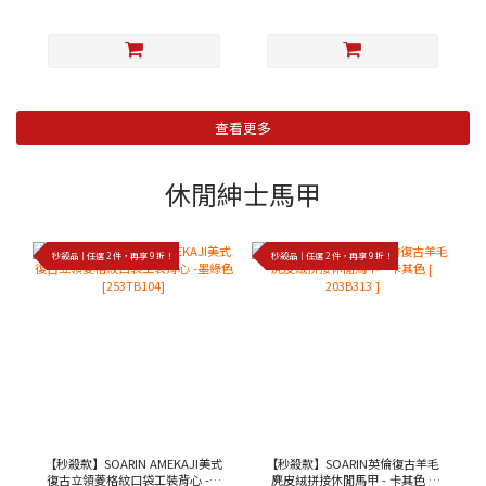
查看更多
休閒紳士馬甲
秒殺品｜任選 2 件，再享 9 折！
秒殺品｜任選 2 件，再享 9 折！
【秒殺款】SOARIN AMEKAJI美式
【秒殺款】SOARIN英倫復古羊毛
復古立領菱格紋口袋工裝背心 -墨
麂皮絨拼接休閒馬甲 - 卡其色 [