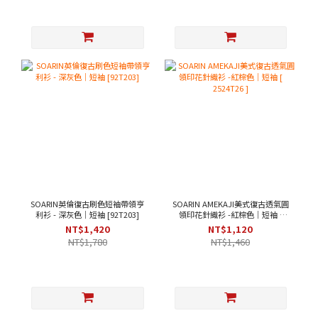
SOARIN英倫復古刷色短袖帶領亨
SOARIN AMEKAJI美式復古透氣圓
利衫 - 深灰色｜短袖 [92T203]
領印花針織衫 -紅棕色｜短袖 [
2524T26 ]
NT$1,420
NT$1,120
NT$1,780
NT$1,460