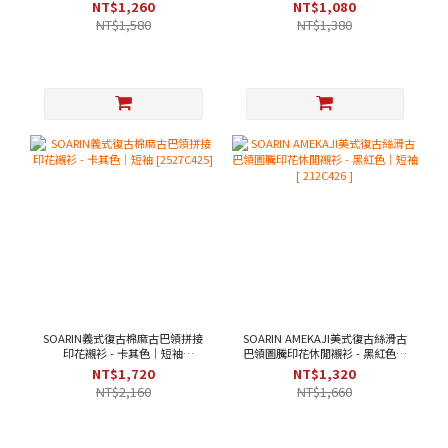
[ 2521C393 ]
NT$1,260
NT$1,080
NT$1,580
NT$1,380
SOARIN義式復古棉麻古巴領拼接
SOARIN AMEKAJI美式復古絲滑古
印花襯衫 - 卡其色｜短袖
巴領圖騰印花休閒襯衫 - 黑紅色｜
[2527C425]
短袖 [ 212C426 ]
NT$1,720
NT$1,320
NT$2,160
NT$1,660