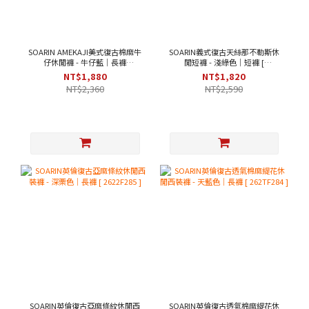
SOARIN AMEKAJI美式復古棉麻牛
SOARIN義式復古天絲那不勒斯休
仔休閒褲 - 牛仔藍｜長褲
閒短褲 - 淺綠色｜短褲 [
[262TF257]
262TF287 ]
NT$1,880
NT$1,820
NT$2,360
NT$2,590
SOARIN英倫復古亞麻條紋休閒西
SOARIN英倫復古透氣棉麻緹花休