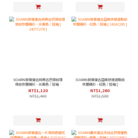
SOARIN英倫復古純棉古巴領紋理
SOARIN英倫復古亞麻拼接波點紋
條紋休閒襯衫 - 米黃色｜短袖 [
休閒襯衫 - 紅色｜短袖 [
242TC278 ]
2426C285 ]
NT$1,120
NT$1,260
NT$1,460
NT$1,580