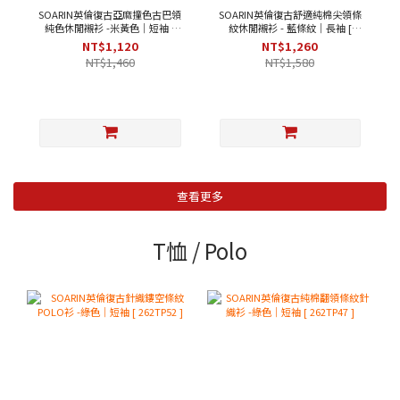
SOARIN英倫復古亞麻撞色古巴領
SOARIN英倫復古舒適純棉尖領條
純色休閒襯衫 -米黃色｜短袖 [
紋休閒襯衫 - 藍條紋｜長袖 [
252TC396 ]
2321C27 ]
NT$1,120
NT$1,260
NT$1,460
NT$1,580
查看更多
T恤 / Polo