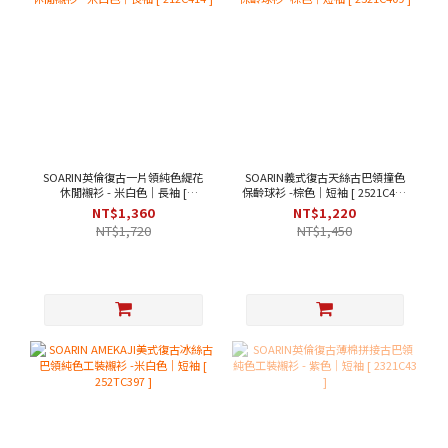
SOARIN英倫復古一片領純色緹花
SOARIN義式復古天絲古巴領撞色
休閒襯衫 - 米白色｜長袖 [
保齡球衫 -棕色｜短袖 [ 2521C409
212C414 ]
]
NT$1,360
NT$1,220
NT$1,720
NT$1,450