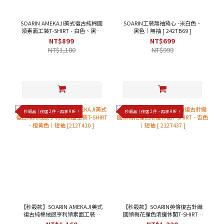
SOARIN AMEKAJI美式復古純棉圓
SOARIN工裝無袖背心 -米白色、
領素面工裝T-SHIRT - 白色、黑色
黑色｜無袖 [ 242TB69 ]
｜短袖 [ 2423T22 ]
NT$899
NT$699
NT$1,180
NT$999
秒殺品｜任選 2 件，再享 9 折！
秒殺品｜任選 2 件，再享 9 折！
【秒殺款】SOARIN AMEKAJI美式
【秒殺款】SOARIN英倫復古針織
復古純棉絨感亨利領素面工裝T-
圓領梅花撞色滾邊休閒T-SHIRT -
SHIRT - 橙黃色｜短袖 [212T410 ]
杏色｜短袖 [ 212T437 ]