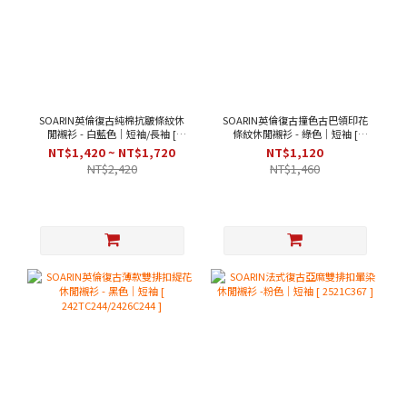
SOARIN英倫復古純棉抗皺條紋休
SOARIN英倫復古撞色古巴領印花
閒襯衫 - 白藍色｜短袖/長袖 [
條紋休閒襯衫 - 綠色｜短袖 [
212C438/212C438-1 ]
2426C282 ]
NT$1,420 ~ NT$1,720
NT$1,120
NT$2,420
NT$1,460