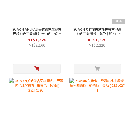
售完
SOARIN AMEKAJI美式復古冰絲古
SOARIN英倫復古薄棉拼接古巴領
巴領純色工裝襯衫 -米白色｜短袖
純色工裝襯衫 - 紫色｜短袖 [
[ 252TC397 ]
2321C43 ]
NT$1,320
NT$1,320
NT$2,160
NT$2,220