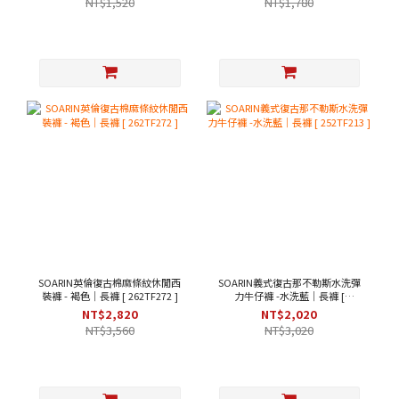
NT$1,520
NT$1,780
SOARIN英倫復古棉麻條紋休閒西
SOARIN義式復古那不勒斯水洗彈
裝褲 - 褐色｜長褲 [ 262TF272 ]
力牛仔褲 -水洗藍｜長褲 [
252TF213 ]
NT$2,820
NT$2,020
NT$3,560
NT$3,020