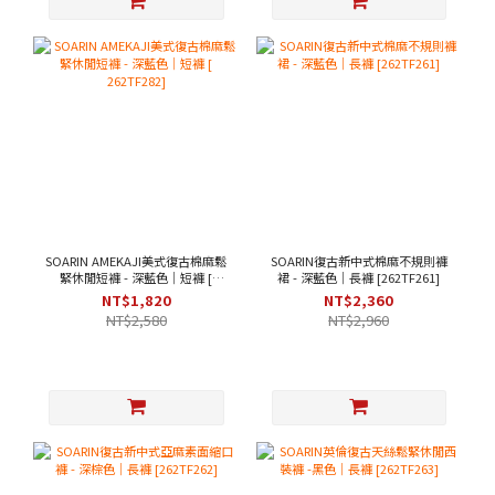
SOARIN AMEKAJI美式復古棉麻鬆
SOARIN復古新中式棉麻不規則褲
緊休閒短褲 - 深藍色｜短褲 [
裙 - 深藍色｜長褲 [262TF261]
262TF282]
NT$1,820
NT$2,360
NT$2,580
NT$2,960