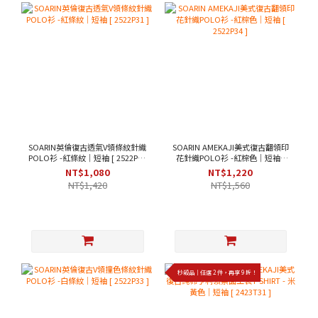
SOARIN英倫復古透氣V領條紋針織
SOARIN AMEKAJI美式復古翻領印
POLO衫 -紅條紋｜短袖 [ 2522P31
花針織POLO衫 -紅棕色｜短袖 [
]
2522P34 ]
NT$1,080
NT$1,220
NT$1,420
NT$1,560
秒殺品｜任選 2 件，再享 9 折！