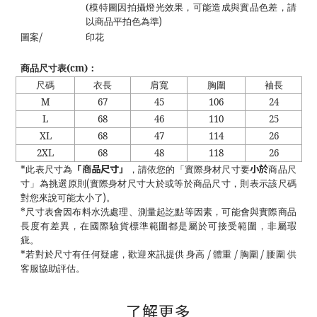
(
模特圖因拍攝燈光效果，可能造成與實品色差，請
)
以商品平拍色為準
/
圖案
印花
商品尺寸表
(cm)
：
尺碼
衣長
肩寬
胸圍
袖長
M
67
45
106
24
L
68
46
110
25
XL
68
47
114
26
2XL
68
48
118
26
「商品尺寸」
小於
*
此表尺寸為
，請依您的「實際身材尺寸要
商品尺
(
寸」為挑選原則
實際身材尺寸大於或等於商品尺寸，則表示該尺碼
)
對您來說可能太小了
。
*
尺寸表會因布料水洗處理、測量起訖點等因素，可能會與實際商品
長度有差異，在國際驗貨標準範圍都是屬於可接受範圍，非屬瑕
疵。
/
/
/
*
若對於尺寸有任何疑慮，歡迎來訊提供 身高
體重
胸圍
腰圍 供
客服協助評估。
了解更多