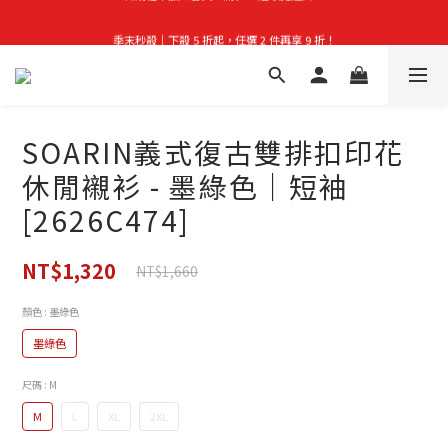
首購禮｜加入會員＞滿$999超取免運費！
季末秒殺｜下殺 5 折起，任選 2 件再享 9 折！
👑立即成為VIP｜全館商品 75 折起！
首購禮｜加入會員＞滿$999超取免運費！
SOARIN義式復古雙排扣印花
休閒襯衫 - 墨綠色｜短袖
[2626C474]
NT$1,320
NT$1,660
顏色
: 墨綠色
墨綠色
尺碼
: M
M
L
XL
2XL