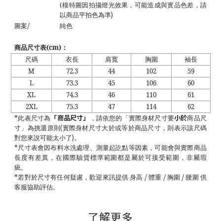
(
模特圖因拍攝燈光效果，可能造成與實品色差，請
)
以商品平拍色為準
/
圖案
純色
商品尺寸表
(cm)
：
尺碼
衣長
肩寬
胸圍
袖長
M
72.3
44
102
59
L
73.3
45
106
60
XL
74.3
46
110
61
2XL
75.3
47
114
62
「商品尺寸」
小於
*
此表尺寸為
，請依您的「實際身材尺寸要
商品尺
(
寸」為挑選原則
實際身材尺寸大於或等於商品尺寸，則表示該尺碼
)
對您來說可能太小了
。
*
尺寸表會因布料水洗處理、測量起訖點等因素，可能會與實際商品
長度有差異，在國際驗貨標準範圍都是屬於可接受範圍，非屬瑕
疵。
/
/
/
*
若對於尺寸有任何疑慮，歡迎來訊提供 身高
體重
胸圍
腰圍 供
客服協助評估。
了解更多