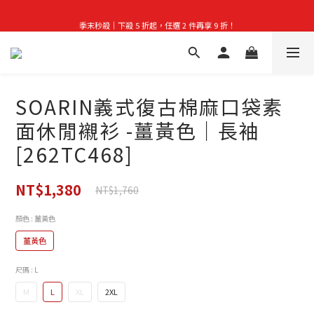
首購禮｜加入會員＞滿$999超取免運費！
季末秒殺｜下殺 5 折起，任選 2 件再享 9 折！
👑立即成為VIP｜全館商品 75 折起！
首購禮｜加入會員＞滿$999超取免運費！
SOARIN義式復古棉麻口袋素
面休閒襯衫 -薑黃色｜長袖
[262TC468]
NT$1,380
NT$1,760
顏色
: 薑黃色
薑黃色
尺碼
: L
M
L
XL
2XL