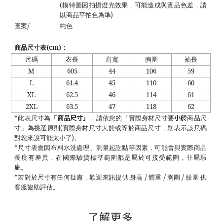
(
模特圖因拍攝燈光效果，可能造成與實品色差，請
)
以商品平拍色為準
/
圖案
純色
商品尺寸表
(cm)
：
尺碼
衣長
肩寬
胸圍
袖長
M
605
44
106
59
L
61.4
45
110
60
XL
62.5
46
114
61
2XL
63.5
47
118
62
「商品尺寸」
小於
*
此表尺寸為
，請依您的「實際身材尺寸要
商品尺
(
寸」為挑選原則
實際身材尺寸大於或等於商品尺寸，則表示該尺碼
)
對您來說可能太小了
。
*
尺寸表會因布料水洗處理、測量起訖點等因素，可能會與實際商品
長度有差異，在國際驗貨標準範圍都是屬於可接受範圍，非屬瑕
疵。
/
/
/
*
若對於尺寸有任何疑慮，歡迎來訊提供 身高
體重
胸圍
腰圍 供
客服協助評估。
了解更多