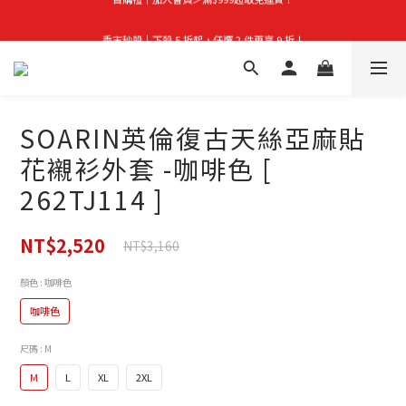
首購禮｜加入會員＞滿$999超取免運費！
季末秒殺｜下殺 5 折起，任選 2 件再享 9 折！
👑立即成為VIP｜全館商品 75 折起！
首購禮｜加入會員＞滿$999超取免運費！
SOARIN英倫復古天絲亞麻貼
花襯衫外套 -咖啡色 [
262TJ114 ]
NT$2,520
NT$3,160
顏色
: 咖啡色
咖啡色
尺碼
: M
M
L
XL
2XL