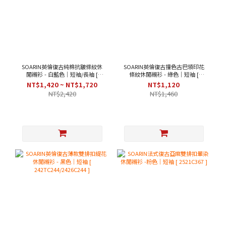
SOARIN英倫復古純棉抗皺條紋休
SOARIN英倫復古撞色古巴領印花
閒襯衫 - 白藍色｜短袖/長袖 [
條紋休閒襯衫 - 綠色｜短袖 [
212C438/212C438-1 ]
2426C282 ]
NT$1,420 ~ NT$1,720
NT$1,120
NT$2,420
NT$1,460