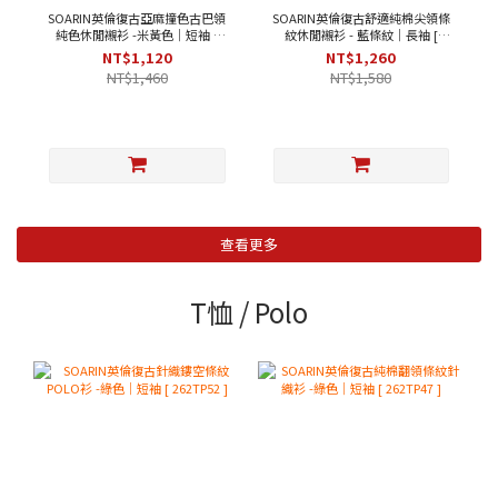
SOARIN英倫復古亞麻撞色古巴領
SOARIN英倫復古舒適純棉尖領條
純色休閒襯衫 -米黃色｜短袖 [
紋休閒襯衫 - 藍條紋｜長袖 [
252TC396 ]
2321C27 ]
NT$1,120
NT$1,260
NT$1,460
NT$1,580
查看更多
T恤 / Polo