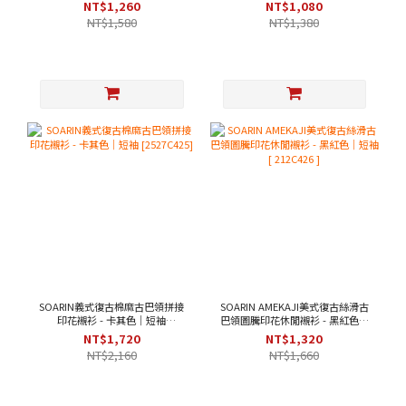
[ 2521C393 ]
NT$1,260
NT$1,080
NT$1,580
NT$1,380
SOARIN義式復古棉麻古巴領拼接
SOARIN AMEKAJI美式復古絲滑古
印花襯衫 - 卡其色｜短袖
巴領圖騰印花休閒襯衫 - 黑紅色｜
[2527C425]
短袖 [ 212C426 ]
NT$1,720
NT$1,320
NT$2,160
NT$1,660