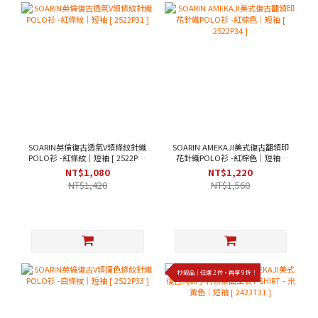
SOARIN英倫復古透氣V領條紋針織
SOARIN AMEKAJI美式復古翻領印
POLO衫 -紅條紋｜短袖 [ 2522P31
花針織POLO衫 -紅棕色｜短袖 [
]
2522P34 ]
NT$1,080
NT$1,220
NT$1,420
NT$1,560
秒殺品｜任選 2 件，再享 9 折！