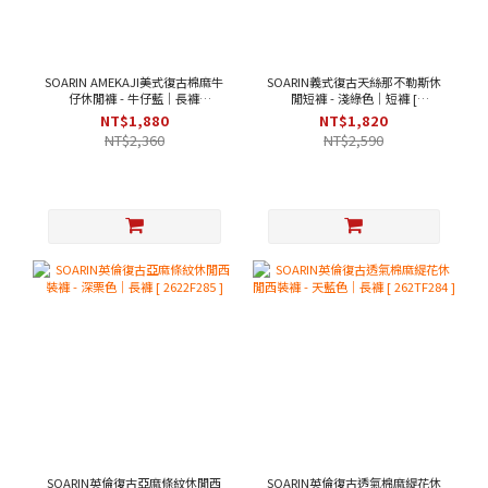
SOARIN AMEKAJI美式復古棉麻牛
SOARIN義式復古天絲那不勒斯休
仔休閒褲 - 牛仔藍｜長褲
閒短褲 - 淺綠色｜短褲 [
[262TF257]
262TF287 ]
NT$1,880
NT$1,820
NT$2,360
NT$2,590
SOARIN英倫復古亞麻條紋休閒西
SOARIN英倫復古透氣棉麻緹花休