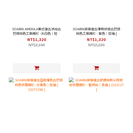
SOARIN AMEKAJI美式復古冰絲古
SOARIN英倫復古薄棉拼接古巴領
巴領純色工裝襯衫 -米白色｜短袖
純色工裝襯衫 - 紫色｜短袖 [
[ 252TC397 ]
2321C43 ]
NT$1,320
NT$1,320
NT$2,160
NT$2,220