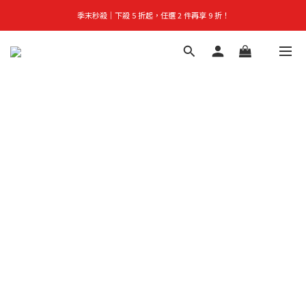
首購禮｜加入會員＞滿$999超取免運費！
👑立即成為VIP｜全館商品 75 折起！
首購禮｜加入會員＞滿$999超取免運費！