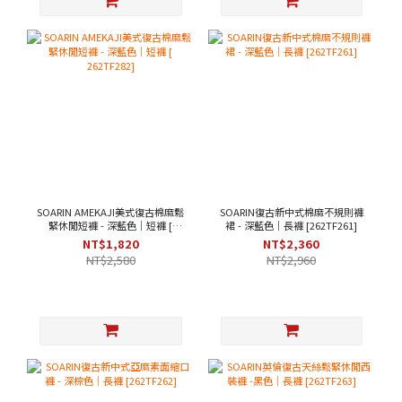
SOARIN AMEKAJI美式復古棉麻鬆
SOARIN復古新中式棉麻不規則褲
緊休閒短褲 - 深藍色｜短褲 [
裙 - 深藍色｜長褲 [262TF261]
262TF282]
NT$1,820
NT$2,360
NT$2,580
NT$2,960