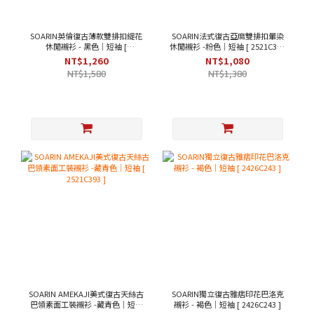
SOARIN英倫復古薄款雙排扣緹花
SOARIN法式復古亞麻雙排扣暈染
休閒襯衫 - 黑色｜短袖 [
休閒襯衫 -粉色｜短袖 [ 2521C367
242TC244/2426C244 ]
]
NT$1,260
NT$1,080
NT$1,580
NT$1,380
SOARIN AMEKAJI美式復古天絲古
SOARIN獨立復古雅痞印花巴洛克
巴領素面工裝襯衫 -藏青色｜短袖
襯衫 - 褐色｜短袖 [ 2426C243 ]