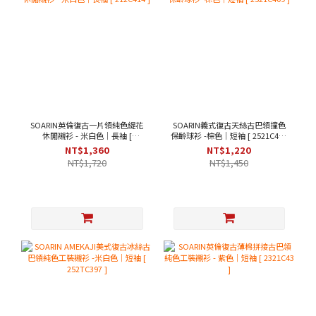
SOARIN英倫復古一片領純色緹花
SOARIN義式復古天絲古巴領撞色
休閒襯衫 - 米白色｜長袖 [
保齡球衫 -棕色｜短袖 [ 2521C409
212C414 ]
]
NT$1,360
NT$1,220
NT$1,720
NT$1,450