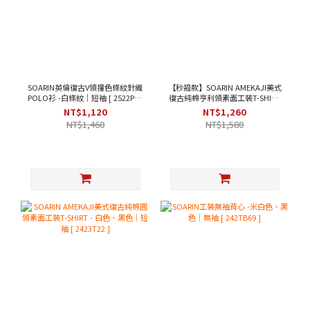
SOARIN英倫復古V領撞色條紋針織
【秒殺款】SOARIN AMEKAJI美式
POLO衫 -白條紋｜短袖 [ 2522P33
復古純棉亨利領素面工裝T-SHIRT
]
- 米黃色｜短袖 [ 2423T31 ]
NT$1,120
NT$1,260
NT$1,460
NT$1,580