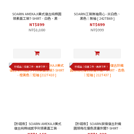
SOARIN AMEKAJI美式復古純棉圓
SOARIN工裝無袖背心 -米白色、
領素面工裝T-SHIRT - 白色、黑色
黑色｜無袖 [ 242TB69 ]
｜短袖 [ 2423T22 ]
NT$899
NT$699
NT$1,180
NT$999
秒殺品｜任選 2 件，再享 9 折！
秒殺品｜任選 2 件，再享 9 折！
【秒殺款】SOARIN AMEKAJI美式
【秒殺款】SOARIN英倫復古針織
復古純棉絨感亨利領素面工裝T-
圓領梅花撞色滾邊休閒T-SHIRT -
SHIRT - 橙黃色｜短袖 [212T410 ]
杏色｜短袖 [ 212T437 ]