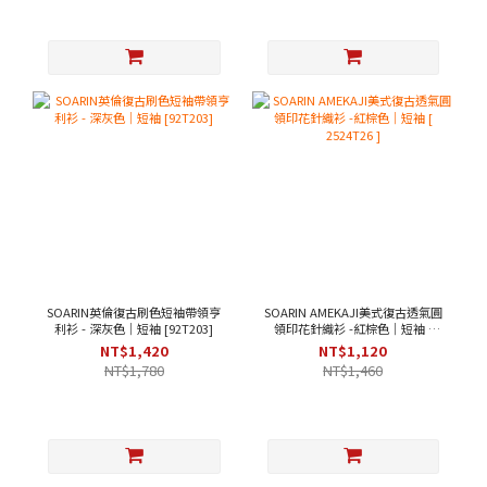
SOARIN英倫復古刷色短袖帶領亨
SOARIN AMEKAJI美式復古透氣圓
利衫 - 深灰色｜短袖 [92T203]
領印花針織衫 -紅棕色｜短袖 [
2524T26 ]
NT$1,420
NT$1,120
NT$1,780
NT$1,460