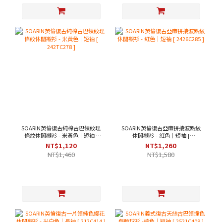
SOARIN英倫復古純棉古巴領紋理
SOARIN英倫復古亞麻拼接波點紋
條紋休閒襯衫 - 米黃色｜短袖 [
休閒襯衫 - 紅色｜短袖 [
242TC278 ]
2426C285 ]
NT$1,120
NT$1,260
NT$1,460
NT$1,580