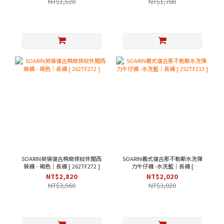
NT$1,520
NT$1,780
SOARIN英倫復古棉麻條紋休閒西
SOARIN義式復古那不勒斯水洗彈
裝褲 - 褐色｜長褲 [ 262TF272 ]
力牛仔褲 -水洗藍｜長褲 [
252TF213 ]
NT$2,820
NT$2,020
NT$3,560
NT$3,020