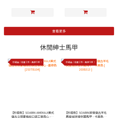
查看更多
休閒紳士馬甲
秒殺品｜任選 2 件，再享 9 折！
秒殺品｜任選 2 件，再享 9 折！
【秒殺款】SOARIN AMEKAJI美式
【秒殺款】SOARIN英倫復古羊毛
復古立領菱格紋口袋工裝背心 -墨
麂皮絨拼接休閒馬甲 - 卡其色 [