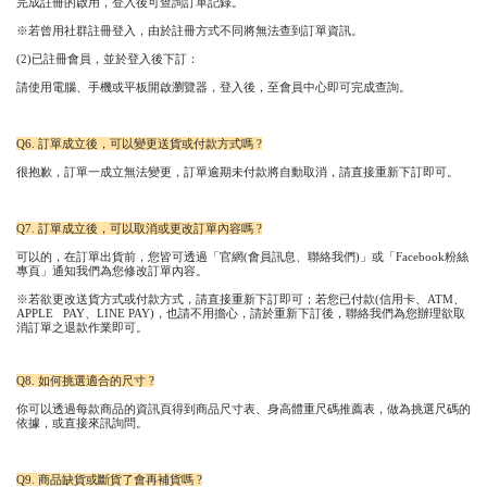
完成註冊的啟用，登入後可查詢訂單記錄。
※若曾用社群註冊登入，由於註冊方式不同將無法查到訂單資訊。
(2)已註冊會員，並於登入後下訂：
請使用電腦、手機或平板開啟瀏覽器，登入後，至會員中心即可完成查詢。
Q6. 訂單成立後，可以變更送貨或付款方式嗎 ?
很抱歉，訂單一成立無法變更，訂單逾期未付款將自動取消，請直接重新下訂即可。
Q7. 訂單成立後，可以取消或更改訂單內容嗎 ?
可以的，在訂單出貨前，您皆可透過「官網(會員訊息、聯絡我們)」或「Facebook粉絲
專頁」通知我們為您修改訂單內容。
※若欲更改送貨方式或付款方式，請直接重新下訂即可；若您已付款(信用卡、ATM、
APPLE PAY
、
LINE PAY)，也請不用擔心，請於重新下訂後，聯絡我們為您辦理欲取
消訂單之退款作業即可。
Q8. 如何挑選適合的尺寸 ?
你可以透過每款商品的資訊頁得到商品尺寸表、身高體重尺碼推薦表，做為挑選尺碼的
依據，或直接來訊詢問。
Q9. 商品缺貨或斷貨了會再補貨嗎 ?