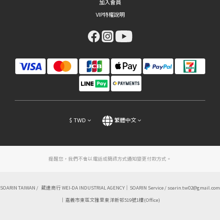
加入會員
VIP特權說明
$
TWD
繁體中文
提醒您，我們不會以電話或簡訊方式通知變更付款方式。
SOARIN TAIWAN / 葳達商行 WEI-DA INDUSTRIAL AGENCY｜SOARIN Service / soarin.tw02@gmail.com
｜嘉義市東區文雅里東洋新邨519號1樓(Office)