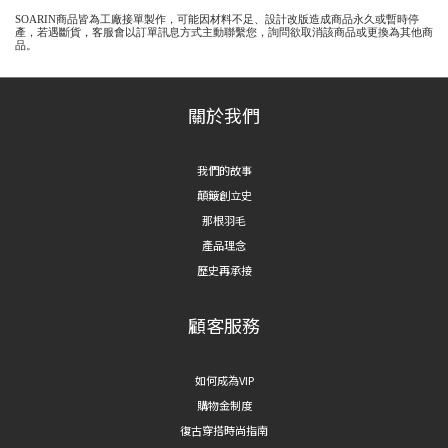
SOARIN商品皆為工廠接單製作，可能因材料不足、設計改版造成商品永久或暫時停
產，若遇斷貨，客服會以訂單訊息方式主動聯繫您，詢問欲取消該商品或更換為其他商
品。
關於我們
我們的故事
顛簸創立史
那根羽毛
產品理念
歷史再承接
顧客服務
如何成為VIP
購物金制度
復古穿搭時尚指南