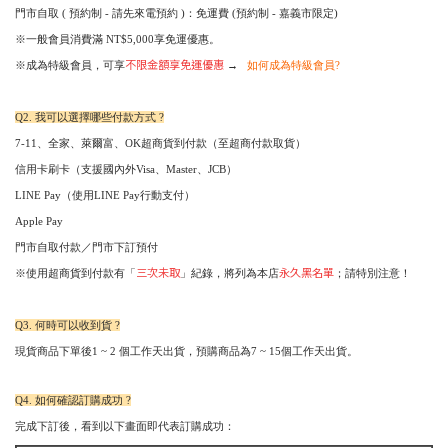
門市自取 ( 預約制 - 請先來電預約 )：免運費 (預約制 - 嘉義市限定)
※一般會員消費滿 NT$5,000享免運優惠。
不限金額享免運優惠
※成為特級會員，可享
→
如何成為特級會員?
Q2. 我可以選擇哪些付款方式 ?
7-11
、
全家、萊爾富、OK超商貨到付款
（至超商付款取貨）
信用卡刷卡（支援國內外Visa、Master、JCB）
LINE Pay（使用LINE Pay行動支付）
Apple Pay
門市自取付款／門市下訂預付
三次未取
永久黑名單
※使用超商貨到付款有「
」紀錄，將列為本店
；請特別注意！
Q3. 何時可以收到貨 ?
現貨商品下單後1 ~ 2 個工作天出貨，預購商品為7 ~ 15個工作天出貨。
Q4. 如何確認訂購成功 ?
完成下訂後，看到以下畫面即代表訂購成功：