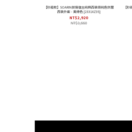
【秒殺款】SOARIN英倫復古純棉西裝領純色休閒
【秒
西裝外套 - 黃綠色 [2331XZ35]
NT$2,920
NT$3,660