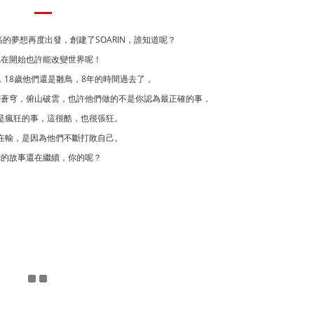
高的夢想再度出發，創建了
SOARIN
，
誰知道呢？
現在開始也許能改變世界呢！
，
18
歲他們還是雛鳥，
8
年的時間過去了，
翔蒼穹，俯山破雲，也許他們做的不是你認為最正確的事，
是瘋狂的事，這很酷，也很張狂。
在輸，是因為他們不斷打敗自己。
們的故事還在繼續，你的呢？