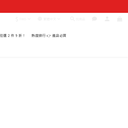
$
找商品
TWD
繁體中文
｜任選 2 件 9 折！
熱度排行 👉 進店必買