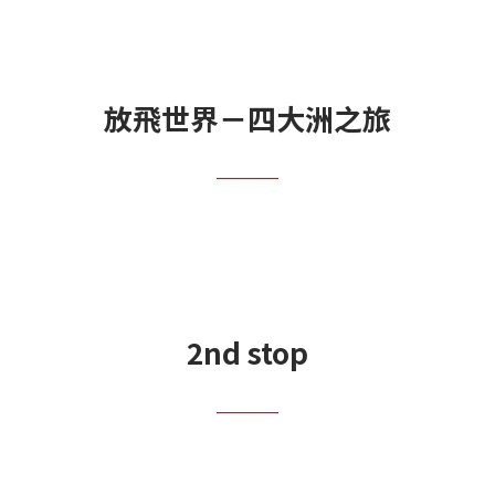
放飛世界－四大洲之旅
＿＿
2nd stop
＿＿