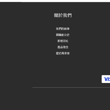
關於我們
我們的故事
顛簸創立史
那根羽毛
產品理念
歷史再承接