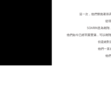
這一次，他們懷抱著崇
從
SOARIN
意為翱翔
他們如今已經羽翼豐滿，可以翱
但是絕對
他們一直
他