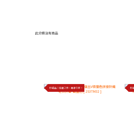
此分類沒有商品
秒殺品｜任選 2 件，再享 9 折！
秒殺