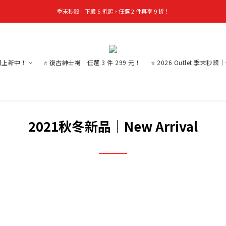
季末秒殺｜下殺 5 折起，任選 2 件再享 9 折！
首購禮｜加入會員＞滿$999超取免運費！
👑立即成為VIP｜全館商品 75 折起！
首購禮｜加入會員＞滿$999超取免運費！
月上新中！
⭐ 復古紳士襪｜任選 3 件 299 元！
⭐ 2026 Outlet 季末秒殺
2021秋冬新品｜New Arrival
＿＿