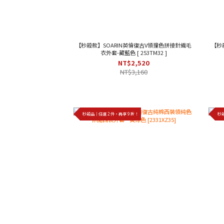
【秒殺款】SOARIN英倫復古V領撞色拼接針織毛
【秒殺
衣外套-藏藍色 [ 253TM32 ]
NT$2,520
NT$3,160
秒殺品｜任選 2 件，再享 9 折！
秒殺