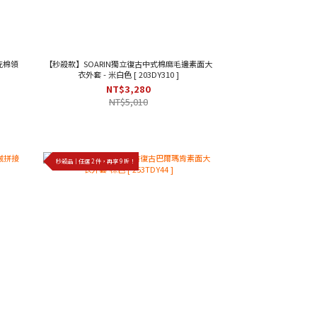
水洗棉領
【秒殺款】SOARIN獨立復古中式棉麻毛邊素面大
衣外套 - 米白色 [ 203DY310 ]
NT$3,280
NT$5,010
秒殺品｜任選 2 件，再享 9 折！