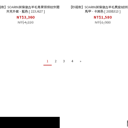
殺款】SOARIN英倫復古羊毛青果領條紋休閒
【秒殺款】SOARIN英倫復古羊毛麂皮絨拼
夾克外套 - 藍色 [ 223J627 ]
馬甲 - 卡其色 [ 203B313 ]
NT$3,360
NT$1,580
NT$4,220
NT$1,980
1
2
3
4
»