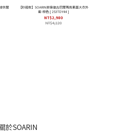
接休閒
【秒殺款】SOARIN英倫復古巴爾瑪肯素面大衣外
套-棕色 [ 253TDY44 ]
NT$2,980
NT$4,120
關於SOARIN