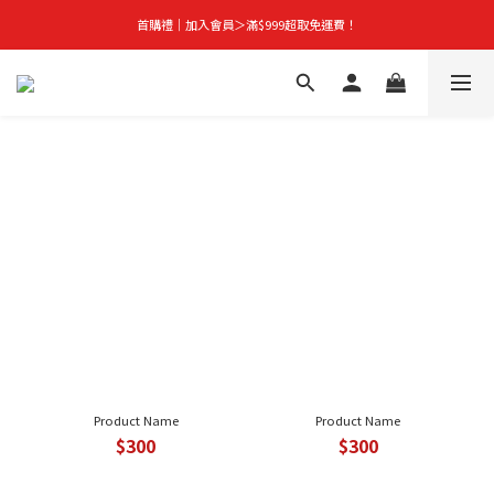
首購禮｜加入會員＞滿$999超取免運費！
首購禮｜加入會員＞滿$999超取免運費！
季末秒殺｜下殺 5 折起，任選 2 件再享 9 折！
👑立即成為VIP｜全館商品 75 折起！
首購禮｜加入會員＞滿$999超取免運費！
Product Name
Product Name
$300
$300