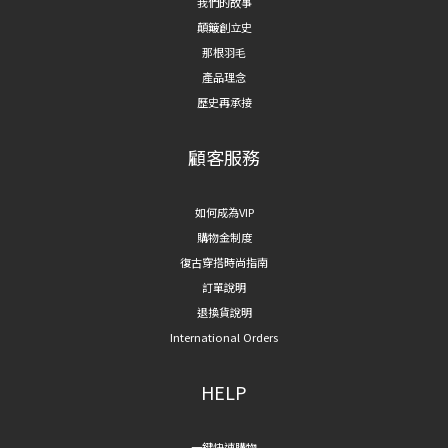
我們的故事
顛簸創立史
那根羽毛
產品理念
歷史再承接
顧客服務
如何成為VIP
購物金制度
復古穿搭時尚指南
訂單說明
退換貨說明
International Orders
HELP
一鍵快速購物