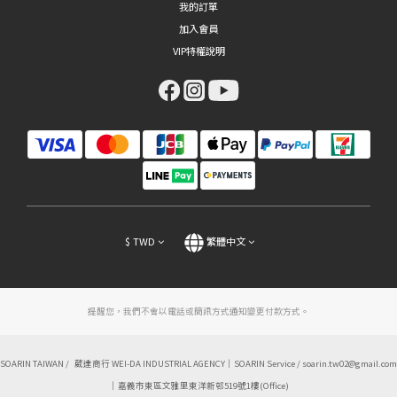
我的訂單
加入會員
VIP特權說明
$
TWD
繁體中文
提醒您，我們不會以電話或簡訊方式通知變更付款方式。
SOARIN TAIWAN / 葳達商行 WEI-DA INDUSTRIAL AGENCY｜SOARIN Service / soarin.tw02@gmail.com
｜嘉義市東區文雅里東洋新邨519號1樓(Office)