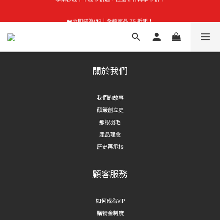
首購禮｜加入會員＞滿$999超取免運費！
👑立即成為VIP｜全館商品 75 折起！
首購禮｜加入會員＞滿$999超取免運費！
關於我們
我們的故事
顛簸創立史
那根羽毛
產品理念
歷史再承接
顧客服務
如何成為VIP
購物金制度