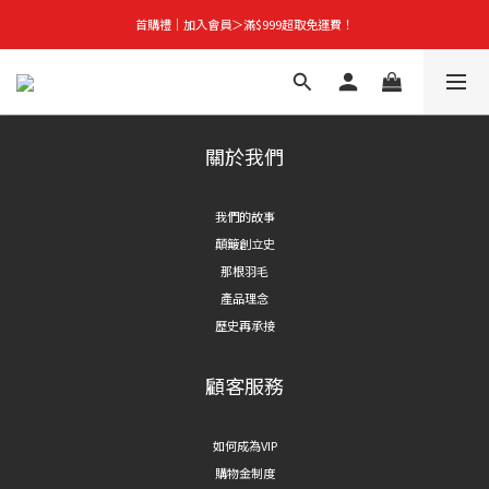
首購禮｜加入會員＞滿$999超取免運費！
首購禮｜加入會員＞滿$999超取免運費！
季末秒殺｜下殺 5 折起，任選 2 件再享 9 折！
👑立即成為VIP｜全館商品 75 折起！
關於我們
首購禮｜加入會員＞滿$999超取免運費！
我們的故事
顛簸創立史
那根羽毛
產品理念
歷史再承接
顧客服務
如何成為VIP
購物金制度