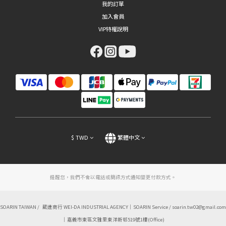
我的訂單
加入會員
VIP特權說明
$
TWD
繁體中文
提醒您，我們不會以電話或簡訊方式通知變更付款方式。
SOARIN TAIWAN / 葳達商行 WEI-DA INDUSTRIAL AGENCY｜SOARIN Service / soarin.tw02@gmail.com
｜嘉義市東區文雅里東洋新邨519號1樓(Office)