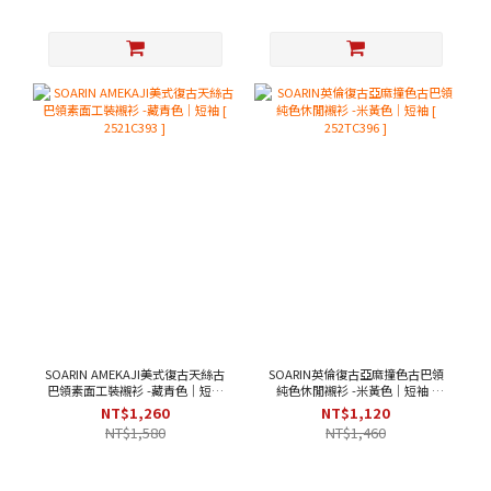
SOARIN AMEKAJI美式復古天絲古
SOARIN英倫復古亞麻撞色古巴領
巴領素面工裝襯衫 -藏青色｜短袖
純色休閒襯衫 -米黃色｜短袖 [
[ 2521C393 ]
252TC396 ]
NT$1,260
NT$1,120
NT$1,580
NT$1,460