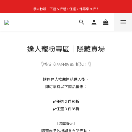
季末秒殺｜下殺 5 折起，任選 2 件再享 9 折！
首購禮｜加入會員＞滿$999超取免運費！
👑立即成為VIP｜全館商品 75 折起！
首購禮｜加入會員＞滿$999超取免運費！
達人寵粉專區｜隱藏賣場
👇指定商品任選 85 折起！👇
透過達人推薦連結進入後，
即可享有以下商品優惠：
✔️任選 2 件95折
✔️任選 3 件85折
［溫馨提示］
精選商品依檔期會有所異動，