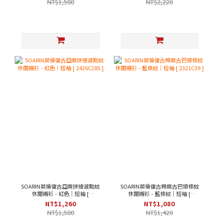
NT$1,580
NT$2,220
SOARIN英倫復古亞麻拼接波點紋
SOARIN英倫復古棉麻古巴領條紋
休閒襯衫 - 紅色｜短袖 [
休閒襯衫 - 藍條紋｜短袖 [
2426C285 ]
2321C39 ]
NT$1,260
NT$1,080
NT$1,580
NT$1,420