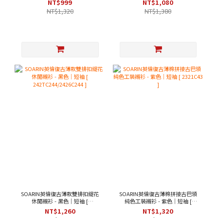
NT$999
NT$1,080
NT$1,320
NT$1,380
SOARIN英倫復古薄款雙排扣緹花
SOARIN英倫復古薄棉拼接古巴領
休閒襯衫 - 黑色｜短袖 [
純色工裝襯衫 - 紫色｜短袖 [
242TC244/2426C244 ]
2321C43 ]
NT$1,260
NT$1,320