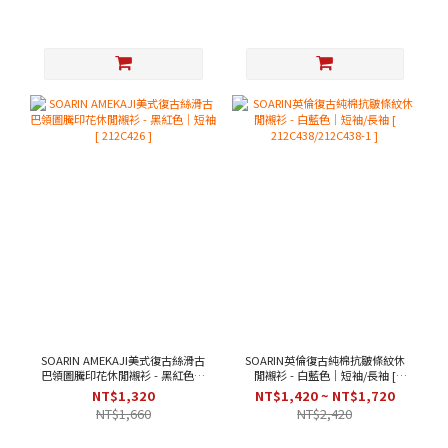
SOARIN AMEKAJI美式復古絲滑古
SOARIN英倫復古純棉抗皺條紋休
巴領圖騰印花休閒襯衫 - 黑紅色｜
閒襯衫 - 白藍色｜短袖/長袖 [
短袖 [ 212C426 ]
212C438/212C438-1 ]
NT$1,320
NT$1,420 ~ NT$1,720
NT$1,660
NT$2,420