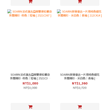
SOARIN法式復古亞麻雙排扣暈染
SOARIN英倫復古一片領純色緹花
休閒襯衫 -粉色｜短袖 [ 2521C367
休閒襯衫 - 米白色｜長袖 [
]
212C414 ]
NT$1,080
NT$1,360
NT$1,380
NT$1,720