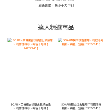
若遇喜愛，務必手刀下訂
達人精選商品
SOARIN英倫復古抗皺古巴領抽象
SOARIN獨立復古雅痞印花巴洛克
印花休閒襯衫 - 褐色｜短袖 [
襯衫 - 褐色｜短袖 [ 2426C243 ]
242TC245 ]