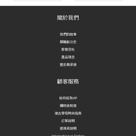
關於我們
我們的故事
顛簸創立史
那根羽毛
產品理念
歷史再承接
顧客服務
如何成為VIP
購物金制度
復古穿搭時尚指南
訂單說明
退換貨說明
International Orders