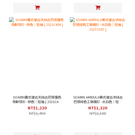
SOARIN義式復古天絲古巴領撞色
SOARIN AMEKAJI美式復古冰絲古
保齡球衫 -棕色｜短袖 [ 2521C409
巴領純色工裝襯衫 -米白色｜短袖
]
[ 252TC397 ]
NT$1,220
NT$1,320
NT$1,450
NT$2,160