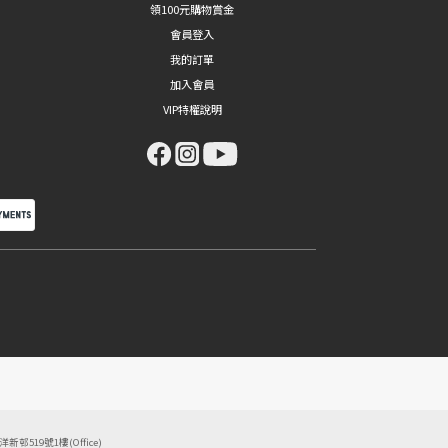
領100元購物賞金
會員登入
我的訂單
加入會員
VIP特權說明
東洋新邨519號1樓(Office)