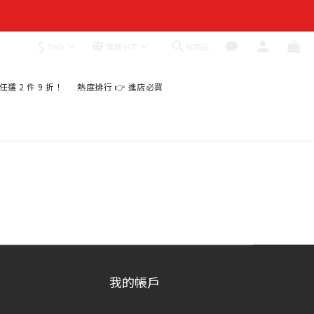
$
找商品
TWD
繁體中文
｜任選 2 件 9 折！
熱度排行 👉 進店必買
我的帳戶