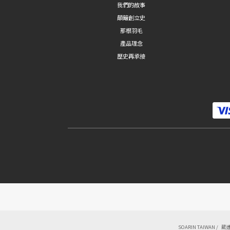
我們的故事
顛簸創立史
那根羽毛
產品理念
歷史再承接
SOARIN TAIWAN / 葳