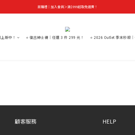
首購禮｜加入會員＞滿$999超取免運費！
首購禮｜加入會員＞滿$999超取免運費！
季末秒殺｜下殺 5 折起，任選 2 件再享 9 折！
👑立即成為VIP｜全館商品 75 折起！
月上新中！
⭐ 復古紳士襪｜任選 3 件 299 元！
⭐ 2026 Outlet 季末秒殺
首購禮｜加入會員＞滿$999超取免運費！
顧客服務
HELP