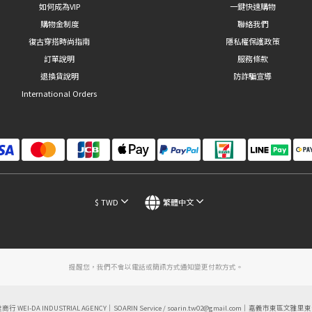
如何成為VIP
一鍵快速購物
購物金制度
聯絡我們
復古穿搭時尚指南
隱私權保護政策
訂單說明
服務條款
退換貨說明
防詐騙宣導
International Orders
$
TWD
繁體中文
提醒您，我們不會以電話或簡訊方式通知變更付款方式。
達商行 WEI-DA INDUSTRIAL AGENCY｜SOARIN Service / soarin.tw02@gmail.com｜嘉義市東區文雅里