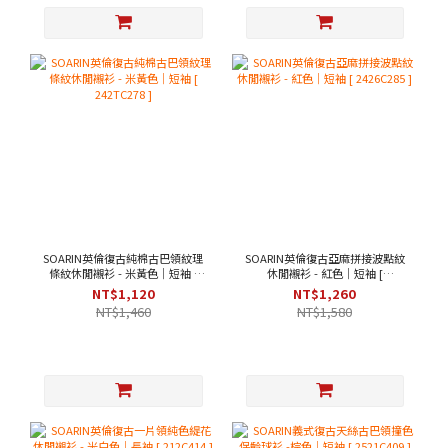
SOARIN英倫復古純棉古巴領紋理
SOARIN英倫復古亞麻拼接波點紋
條紋休閒襯衫 - 米黃色｜短袖 [
休閒襯衫 - 紅色｜短袖 [
242TC278 ]
2426C285 ]
NT$1,120
NT$1,260
NT$1,460
NT$1,580