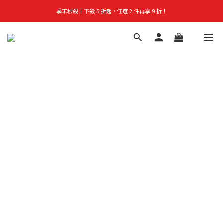
季末秒殺｜下殺 5 折起，任選 2 件再享 9 折！
首購禮｜加入會員＞滿$999超取免運費！
👑立即成為VIP｜全館商品 75 折起！
首購禮｜加入會員＞滿$999超取免運費！