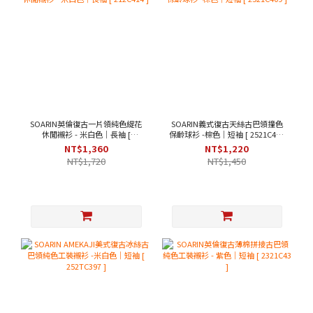
SOARIN英倫復古一片領純色緹花
SOARIN義式復古天絲古巴領撞色
休閒襯衫 - 米白色｜長袖 [
保齡球衫 -棕色｜短袖 [ 2521C409
212C414 ]
]
NT$1,360
NT$1,220
NT$1,720
NT$1,450