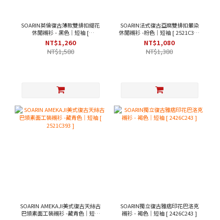
SOARIN英倫復古薄款雙排扣緹花
SOARIN法式復古亞麻雙排扣暈染
休閒襯衫 - 黑色｜短袖 [
休閒襯衫 -粉色｜短袖 [ 2521C367
242TC244/2426C244 ]
]
NT$1,260
NT$1,080
NT$1,580
NT$1,380
SOARIN AMEKAJI美式復古天絲古
SOARIN獨立復古雅痞印花巴洛克
巴領素面工裝襯衫 -藏青色｜短袖
襯衫 - 褐色｜短袖 [ 2426C243 ]