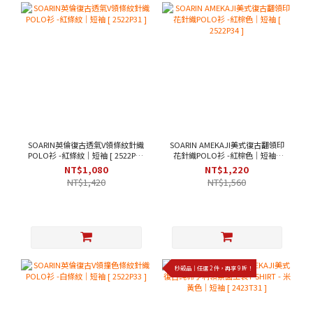
SOARIN英倫復古透氣V領條紋針織
SOARIN AMEKAJI美式復古翻領印
POLO衫 -紅條紋｜短袖 [ 2522P31
花針織POLO衫 -紅棕色｜短袖 [
]
2522P34 ]
NT$1,080
NT$1,220
NT$1,420
NT$1,560
秒殺品｜任選 2 件，再享 9 折！