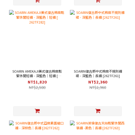
SOARIN AMEKAJI美式復古棉麻鬆
SOARIN復古新中式棉麻不規則褲
緊休閒短褲 - 深藍色｜短褲 [
裙 - 深藍色｜長褲 [262TF261]
262TF282]
NT$1,820
NT$2,360
NT$2,580
NT$2,960