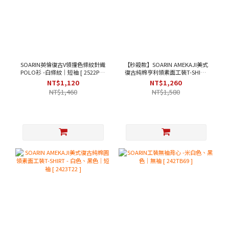
SOARIN英倫復古V領撞色條紋針織
【秒殺款】SOARIN AMEKAJI美式
POLO衫 -白條紋｜短袖 [ 2522P33
復古純棉亨利領素面工裝T-SHIRT
]
- 米黃色｜短袖 [ 2423T31 ]
NT$1,120
NT$1,260
NT$1,460
NT$1,580