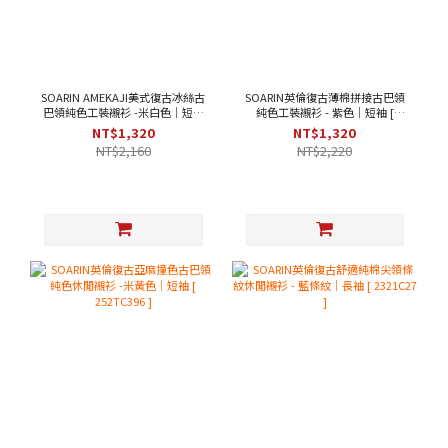
SOARIN AMEKAJI美式復古冰絲古
SOARIN英倫復古薄棉拼接古巴領
巴領純色工裝襯衫 -米白色｜短袖
純色工裝襯衫 - 紫色｜短袖 [
[ 252TC397 ]
2321C43 ]
NT$1,320
NT$1,320
NT$2,160
NT$2,220