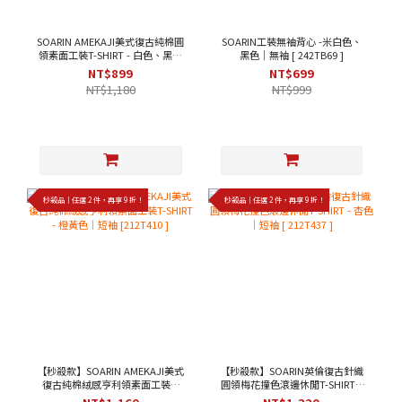
SOARIN AMEKAJI美式復古純棉圓
SOARIN工裝無袖背心 -米白色、
領素面工裝T-SHIRT - 白色、黑色
黑色｜無袖 [ 242TB69 ]
｜短袖 [ 2423T22 ]
NT$899
NT$699
NT$1,180
NT$999
秒殺品｜任選 2 件，再享 9 折！
秒殺品｜任選 2 件，再享 9 折！
【秒殺款】SOARIN AMEKAJI美式
【秒殺款】SOARIN英倫復古針織
復古純棉絨感亨利領素面工裝T-
圓領梅花撞色滾邊休閒T-SHIRT -
SHIRT - 橙黃色｜短袖 [212T410 ]
杏色｜短袖 [ 212T437 ]