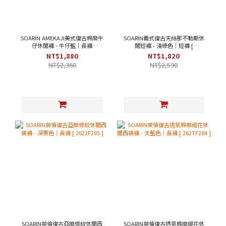
SOARIN AMEKAJI美式復古棉麻牛
SOARIN義式復古天絲那不勒斯休
仔休閒褲 - 牛仔藍｜長褲
閒短褲 - 淺綠色｜短褲 [
[262TF257]
262TF287 ]
NT$1,880
NT$1,820
NT$2,360
NT$2,590
SOARIN英倫復古亞麻條紋休閒西
SOARIN英倫復古透氣棉麻緹花休