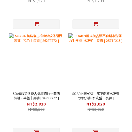
NT$1,520
NT$1,780
SOARIN英倫復古棉麻條紋休閒西
SOARIN義式復古那不勒斯水洗彈
裝褲 - 褐色｜長褲 [ 262TF272 ]
力牛仔褲 -水洗藍｜長褲 [
252TF213 ]
NT$2,820
NT$2,020
NT$3,560
NT$3,020