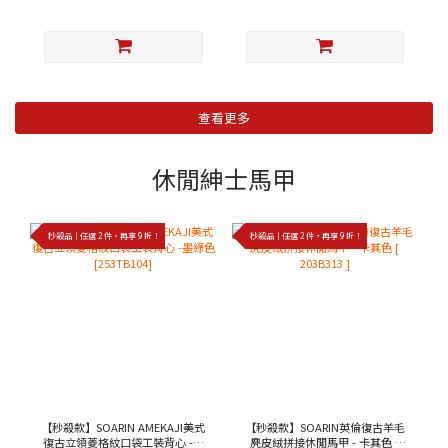
查看更多
休閒紳士馬甲
秒殺品｜任選 2 件，再享 9 折！
秒殺品｜任選 2 件，再享 9 折！
【秒殺款】SOARIN AMEKAJI美式
【秒殺款】SOARIN英倫復古羊毛
復古立領菱格紋口袋工裝背心 -墨
麂皮絨拼接休閒馬甲 - 卡其色 [