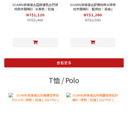
SOARIN英倫復古亞麻撞色古巴領
SOARIN英倫復古舒適純棉尖領條
純色休閒襯衫 -米黃色｜短袖 [
紋休閒襯衫 - 藍條紋｜長袖 [
252TC396 ]
2321C27 ]
NT$1,120
NT$1,260
NT$1,460
NT$1,580
查看更多
T恤 / Polo