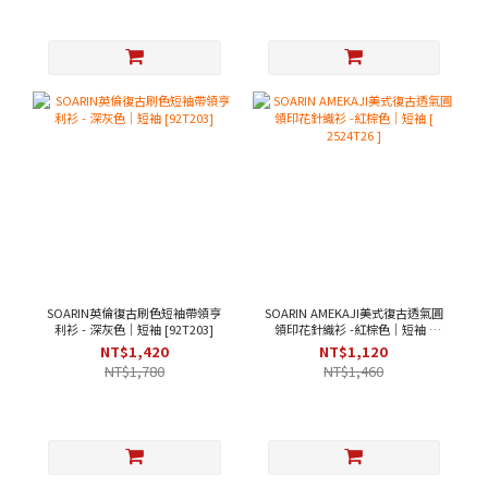
SOARIN英倫復古刷色短袖帶領亨
SOARIN AMEKAJI美式復古透氣圓
利衫 - 深灰色｜短袖 [92T203]
領印花針織衫 -紅棕色｜短袖 [
2524T26 ]
NT$1,420
NT$1,120
NT$1,780
NT$1,460