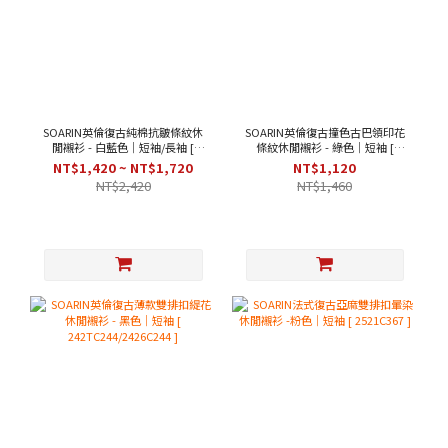
SOARIN英倫復古純棉抗皺條紋休
SOARIN英倫復古撞色古巴領印花
閒襯衫 - 白藍色｜短袖/長袖 [
條紋休閒襯衫 - 綠色｜短袖 [
212C438/212C438-1 ]
2426C282 ]
NT$1,420 ~ NT$1,720
NT$1,120
NT$2,420
NT$1,460