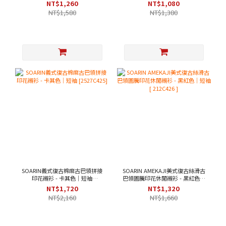
[ 2521C393 ]
NT$1,260
NT$1,080
NT$1,580
NT$1,380
SOARIN義式復古棉麻古巴領拼接
SOARIN AMEKAJI美式復古絲滑古
印花襯衫 - 卡其色｜短袖
巴領圖騰印花休閒襯衫 - 黑紅色｜
[2527C425]
短袖 [ 212C426 ]
NT$1,720
NT$1,320
NT$2,160
NT$1,660