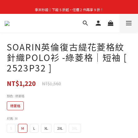
季末秒殺｜下殺 5 折起，任選 2 件再享 9 折！
首購禮｜加入會員＞滿$999超取免運費！
👑立即成為VIP｜全館商品 75 折起！
首購禮｜加入會員＞滿$999超取免運費！
SOARIN英倫復古緹花菱格紋
針織POLO衫 -綠菱格｜短袖 [
2523P32 ]
NT$1,220
NT$1,560
顏色
: 綠菱格
綠菱格
尺碼
: M
S
M
L
XL
2XL
3XL