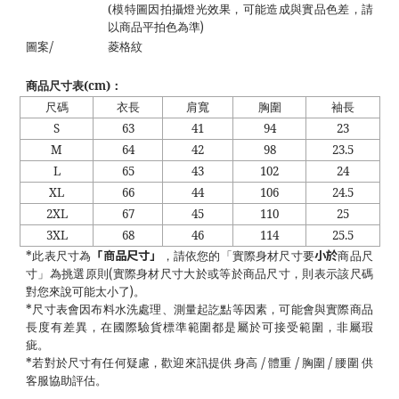
(
模特圖因拍攝燈光效果，可能造成與實品色差，請
)
以商品平拍色為準
/
圖案
菱格紋
商品尺寸表
(cm)
：
尺碼
衣長
肩寬
胸圍
袖長
S
63
41
94
23
M
64
42
98
23.5
L
65
43
102
24
XL
66
44
106
24.5
2XL
67
45
110
25
3XL
68
46
114
25.5
「商品尺寸」
小於
*
此表尺寸為
，請依您的「實際身材尺寸要
商品尺
(
寸」為挑選原則
實際身材尺寸大於或等於商品尺寸，則表示該尺碼
)
對您來說可能太小了
。
*
尺寸表會因布料水洗處理、測量起訖點等因素，可能會與實際商品
長度有差異，在國際驗貨標準範圍都是屬於可接受範圍，非屬瑕
疵。
/
/
/
*
若對於尺寸有任何疑慮，歡迎來訊提供 身高
體重
胸圍
腰圍 供
客服協助評估。