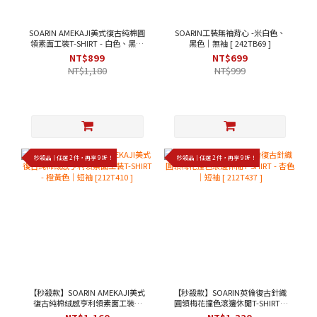
SOARIN AMEKAJI美式復古純棉圓
SOARIN工裝無袖背心 -米白色、
領素面工裝T-SHIRT - 白色、黑色
黑色｜無袖 [ 242TB69 ]
｜短袖 [ 2423T22 ]
NT$899
NT$699
NT$1,180
NT$999
秒殺品｜任選 2 件，再享 9 折！
秒殺品｜任選 2 件，再享 9 折！
【秒殺款】SOARIN AMEKAJI美式
【秒殺款】SOARIN英倫復古針織
復古純棉絨感亨利領素面工裝T-
圓領梅花撞色滾邊休閒T-SHIRT -
SHIRT - 橙黃色｜短袖 [212T410 ]
杏色｜短袖 [ 212T437 ]