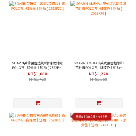
SOARIN英倫復古透氣V領條紋針織
SOARIN AMEKAJI美式復古翻領印
POLO衫 -紅條紋｜短袖 [ 2522P31
花針織POLO衫 -紅棕色｜短袖 [
]
2522P34 ]
NT$1,080
NT$1,220
NT$1,420
NT$1,560
秒殺品｜任選 2 件，再享 9 折！