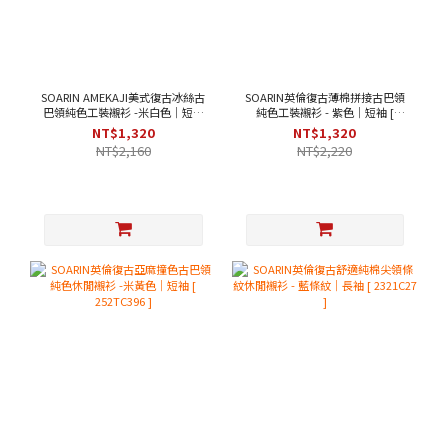
SOARIN AMEKAJI美式復古冰絲古
SOARIN英倫復古薄棉拼接古巴領
巴領純色工裝襯衫 -米白色｜短袖
純色工裝襯衫 - 紫色｜短袖 [
[ 252TC397 ]
2321C43 ]
NT$1,320
NT$1,320
NT$2,160
NT$2,220