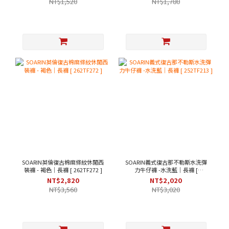
NT$1,520
NT$1,780
SOARIN英倫復古棉麻條紋休閒西
SOARIN義式復古那不勒斯水洗彈
裝褲 - 褐色｜長褲 [ 262TF272 ]
力牛仔褲 -水洗藍｜長褲 [
252TF213 ]
NT$2,820
NT$2,020
NT$3,560
NT$3,020