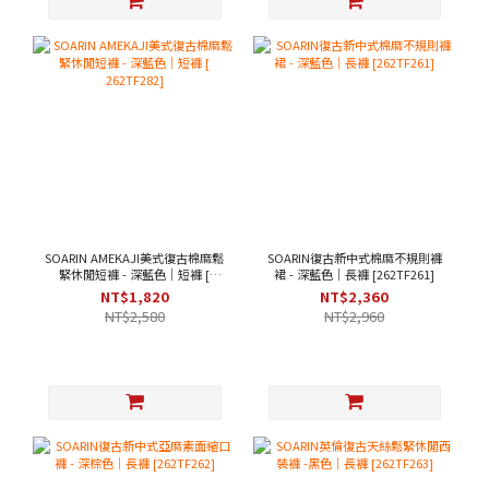
SOARIN AMEKAJI美式復古棉麻鬆
SOARIN復古新中式棉麻不規則褲
緊休閒短褲 - 深藍色｜短褲 [
裙 - 深藍色｜長褲 [262TF261]
262TF282]
NT$1,820
NT$2,360
NT$2,580
NT$2,960