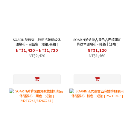
SOARIN英倫復古純棉抗皺條紋休
SOARIN英倫復古撞色古巴領印花
閒襯衫 - 白藍色｜短袖/長袖 [
條紋休閒襯衫 - 綠色｜短袖 [
212C438/212C438-1 ]
2426C282 ]
NT$1,420 ~ NT$1,720
NT$1,120
NT$2,420
NT$1,460