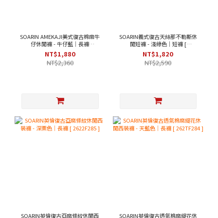
SOARIN AMEKAJI美式復古棉麻牛
SOARIN義式復古天絲那不勒斯休
仔休閒褲 - 牛仔藍｜長褲
閒短褲 - 淺綠色｜短褲 [
[262TF257]
262TF287 ]
NT$1,880
NT$1,820
NT$2,360
NT$2,590
SOARIN英倫復古亞麻條紋休閒西
SOARIN英倫復古透氣棉麻緹花休