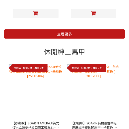
查看更多
休閒紳士馬甲
秒殺品｜任選 2 件，再享 9 折！
秒殺品｜任選 2 件，再享 9 折！
【秒殺款】SOARIN AMEKAJI美式
【秒殺款】SOARIN英倫復古羊毛
復古立領菱格紋口袋工裝背心 -墨
麂皮絨拼接休閒馬甲 - 卡其色 [