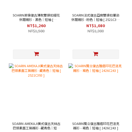
SOARIN英倫復古薄款雙排扣緹花
SOARIN法式復古亞麻雙排扣暈染
休閒襯衫 - 黑色｜短袖 [
休閒襯衫 -粉色｜短袖 [ 2521C367
242TC244/2426C244 ]
]
NT$1,260
NT$1,080
NT$1,580
NT$1,380
SOARIN AMEKAJI美式復古天絲古
SOARIN獨立復古雅痞印花巴洛克
巴領素面工裝襯衫 -藏青色｜短袖
襯衫 - 褐色｜短袖 [ 2426C243 ]