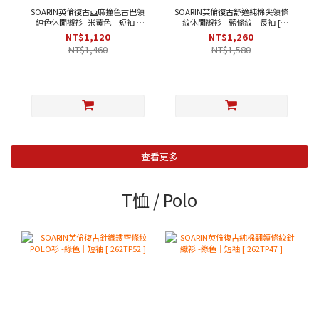
SOARIN英倫復古亞麻撞色古巴領
SOARIN英倫復古舒適純棉尖領條
純色休閒襯衫 -米黃色｜短袖 [
紋休閒襯衫 - 藍條紋｜長袖 [
252TC396 ]
2321C27 ]
NT$1,120
NT$1,260
NT$1,460
NT$1,580
查看更多
T恤 / Polo