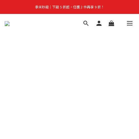
季末秒殺｜下殺 5 折起，任選 2 件再享 9 折！
首購禮｜加入會員＞滿$999超取免運費！
👑立即成為VIP｜全館商品 75 折起！
首購禮｜加入會員＞滿$999超取免運費！