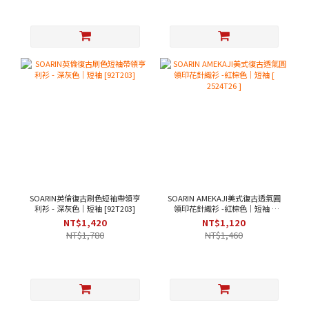
SOARIN英倫復古刷色短袖帶領亨
SOARIN AMEKAJI美式復古透氣圓
利衫 - 深灰色｜短袖 [92T203]
領印花針織衫 -紅棕色｜短袖 [
2524T26 ]
NT$1,420
NT$1,120
NT$1,780
NT$1,460