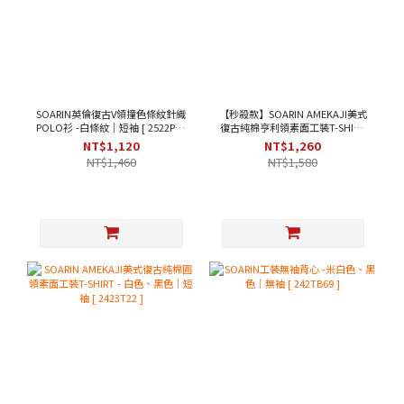
SOARIN英倫復古V領撞色條紋針織
【秒殺款】SOARIN AMEKAJI美式
POLO衫 -白條紋｜短袖 [ 2522P33
復古純棉亨利領素面工裝T-SHIRT
]
- 米黃色｜短袖 [ 2423T31 ]
NT$1,120
NT$1,260
NT$1,460
NT$1,580