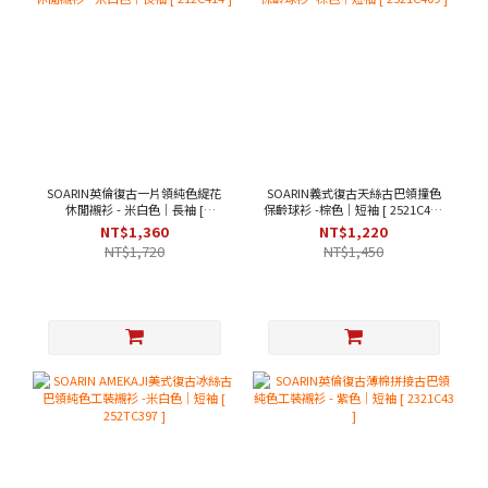
SOARIN英倫復古一片領純色緹花
SOARIN義式復古天絲古巴領撞色
休閒襯衫 - 米白色｜長袖 [
保齡球衫 -棕色｜短袖 [ 2521C409
212C414 ]
]
NT$1,360
NT$1,220
NT$1,720
NT$1,450