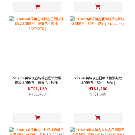
SOARIN英倫復古純棉古巴領紋理
SOARIN英倫復古亞麻拼接波點紋
條紋休閒襯衫 - 米黃色｜短袖 [
休閒襯衫 - 紅色｜短袖 [
242TC278 ]
2426C285 ]
NT$1,120
NT$1,260
NT$1,460
NT$1,580