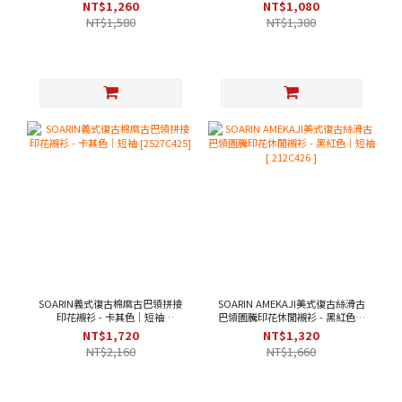
[ 2521C393 ]
NT$1,260
NT$1,080
NT$1,580
NT$1,380
SOARIN義式復古棉麻古巴領拼接
SOARIN AMEKAJI美式復古絲滑古
印花襯衫 - 卡其色｜短袖
巴領圖騰印花休閒襯衫 - 黑紅色｜
[2527C425]
短袖 [ 212C426 ]
NT$1,720
NT$1,320
NT$2,160
NT$1,660