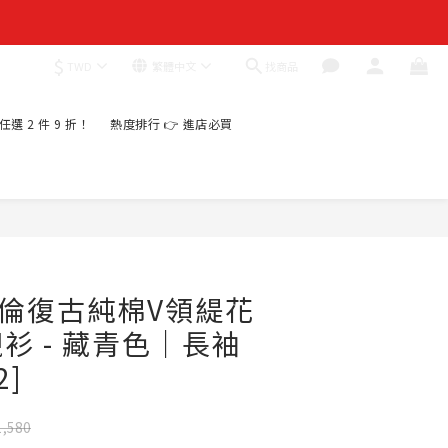
$
找商品
TWD
繁體中文
｜任選 2 件 9 折！
熱度排行 👉 進店必買
立即購買
N英倫復古純棉V領緹花
衫 - 藏青色｜長袖
2]
,580