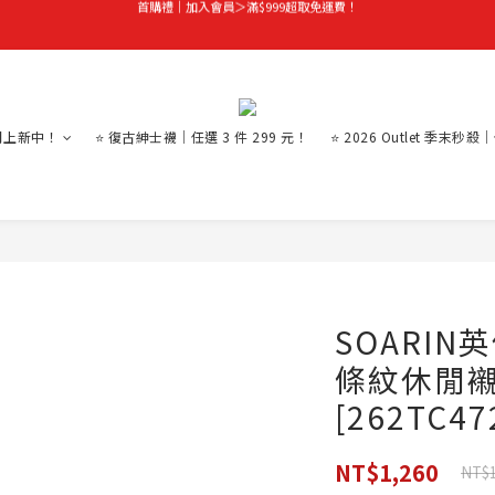
首購禮｜加入會員＞滿$999超取免運費！
季末秒殺｜下殺 5 折起，任選 2 件再享 9 折！
👑立即成為VIP｜全館商品 75 折起！
首購禮｜加入會員＞滿$999超取免運費！
月上新中！
⭐ 復古紳士襪｜任選 3 件 299 元！
⭐ 2026 Outlet 季末秒殺
SOARI
條紋休閒襯
[262TC47
NT$1,260
NT$1