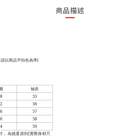
商品描述
)
，請以商品平拍色為準
圍
袖長
8
55
2
56
6
57
0
58
4
59
(
寸」為挑選原則
實際身材尺