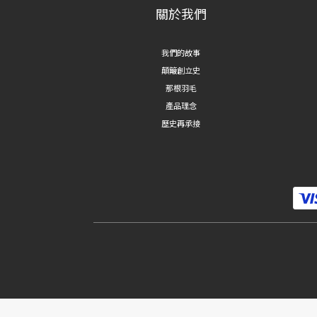
關於我們
我們的故事
顛簸創立史
那根羽毛
產品理念
歷史再承接