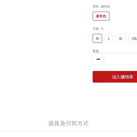
顏色
: 藏青色
藏青色
尺碼
: M
M
L
XL
2X
數量
加入購物車
送貨及付款方式