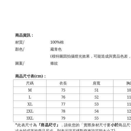
商品資訊：
/
材質
100%
棉
/
顏色
藏青色
(
模特圖因拍攝燈光效果，可能造成與實品色差
/
圖案
條紋
商品尺寸表
(cm)
：
尺碼
衣長
肩寬
胸
M
75
51
10
L
76
52
11
XL
77
53
11
2XL
78
54
12
3XL
79
55
12
「商品尺寸」
小於
*
此表尺寸為
，請依您的「實際身材尺寸要
商品尺
)
寸大於或等於商品尺寸，則表示該尺碼對您來說可能太小了
。