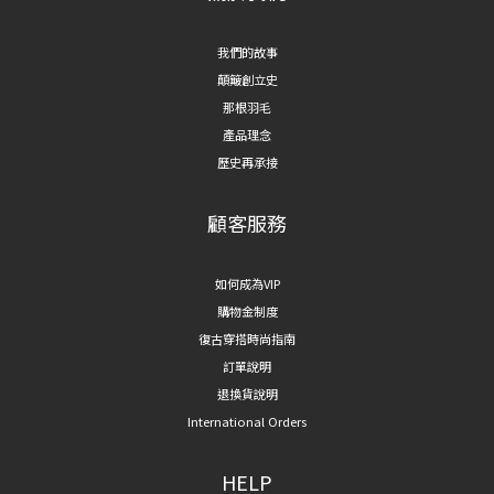
我們的故事
顛簸創立史
那根羽毛
產品理念
歷史再承接
顧客服務
如何成為VIP
購物金制度
復古穿搭時尚指南
訂單說明
退換貨說明
International Orders
HELP