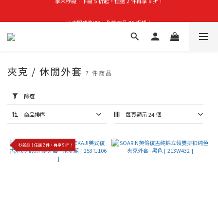
首購禮｜加入會員＞滿$999超取免運費！
👑立即成為VIP｜全館商品 75 折起！
首購禮｜加入會員＞滿$999超取免運費！
夾克 / 休閒外套
7 件商品
套
用
篩選
篩
選
(0/20)
商品排序
每頁顯示 24 個
價格
(NT$)
秒殺品｜任選 2 件，再享 9 折！
~
顏