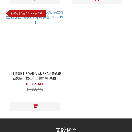
秒殺品｜任選 2 件，再享 9 折！
【秒殺款】SOARIN AMEKAJI美式復
古麂皮拼接油布工裝外套-黑色 [
253TJ93 ]
NT$2,460
NT$3,440
關於我們