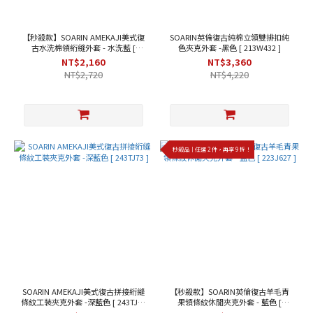
色
黑
【秒殺款】SOARIN AMEKAJI美式復
SOARIN英倫復古純棉立領雙排扣純
色
古水洗棉領絎縫外套 - 水洗藍 [
色夾克外套 -黑色 [ 213W432 ]
(2)
253TJ106 ]
NT$2,160
NT$3,360
NT$2,720
NT$4,220
水
洗
藍
(1)
深
藍
秒殺品｜任選 2 件，再享 9 折！
色
(1)
粉
紅
色
(1)
紫
色
(1)
SOARIN AMEKAJI美式復古拼接絎縫
【秒殺款】SOARIN英倫復古羊毛青
藍
條紋工裝夾克外套 -深藍色 [ 243TJ73
果領條紋休閒夾克外套 - 藍色 [
色
]
223J627 ]