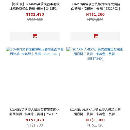
【秒殺款】SOARIN英倫復古羊毛紋
SOARIN英倫復古抗皺薄款格紋商務
理純色商務西裝褲 -褐色 [ 2432F199
西裝褲 - 淺褐色｜長褲 [ 2322F02 ]
]
NT$2,480
NT$1,260
NT$3,660
NT$1,580
SOARIN英倫復古薄款萊賽爾素面休
SOARIN AMEKAJI美式復古燈芯絨素
閒西裝褲 -卡其綠｜長褲 [ 252TF207
面直筒工裝褲 - 卡其色｜長褲 [
]
253TF240 ]
NT$1,420
NT$1,360
NT$1,780
NT$1,720