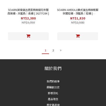
SOARIN英倫復古透氣棉麻緹花休閒
SOARIN AMEKAJI美式復古棉麻鬆緊
西裝褲 - 天藍色｜長褲 [ 262TF284 ]
休閒短褲 - 深藍色｜短褲 [
262TF282]
NT$2,380
NT$1,820
NT$3,350
NT$2,580
1
2
關於我們
我們的故事
顛簸創立史
那根羽毛
產品理念
歷史再承接