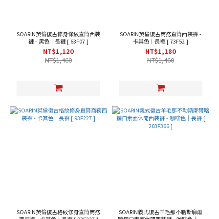
~
SOARIN英倫復古修身條紋直筒西裝
SOARIN英倫復古商務直筒西裝褲 -
褲 - 黑色｜長褲 [ 63F07 ]
卡其色｜長褲 [ 73F52 ]
NT$1,120
NT$1,180
NT$1,460
NT$1,460
尺
寸
2XL
(12)
3XL
(12)
L
(12)
M
(12)
XL
(12)
4XL
SOARIN英倫復古格紋修身直筒商務
SOARIN義式復古羊毛那不勒斯廓爾
(7)