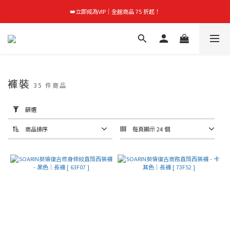
首購禮｜加入會員＞滿$999超取免運費！
👑立即成為VIP｜全館商品 75 折起！
首購禮｜加入會員＞滿$999超取免運費！
褲裝
35 件商品
套
用
篩選
篩
選
(0/20)
商品排序
每頁顯示 24 個
熱
銷
熱
銷
(3)
價格
(NT$)