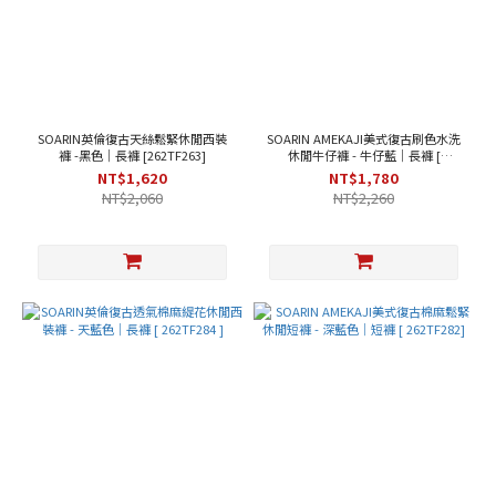
SOARIN英倫復古天絲鬆緊休閒西裝
SOARIN AMEKAJI美式復古刷色水洗
褲 -黑色｜長褲 [262TF263]
休閒牛仔褲 - 牛仔藍｜長褲 [
253TF244 ]
NT$1,620
NT$1,780
NT$2,060
NT$2,260