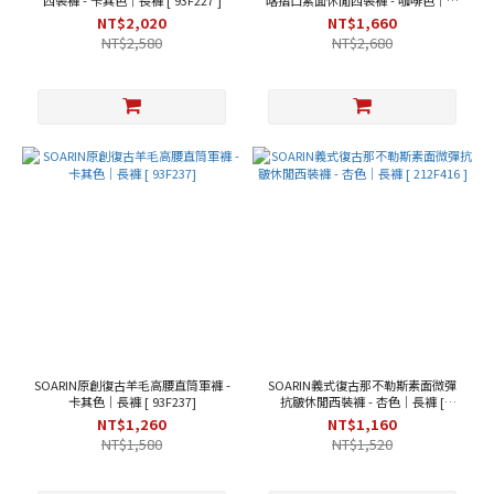
西裝褲 - 卡其色｜長褲 [ 93F227 ]
喀摺口素面休閒西裝褲 - 咖啡色｜長
褲 [ 203F366 ]
NT$2,020
NT$1,660
5XL
NT$2,580
NT$2,680
(5)
顏
色
卡
其
色
(4)
咖
啡
色
(4)
深
藍
色
SOARIN原創復古羊毛高腰直筒軍褲 -
SOARIN義式復古那不勒斯素面微彈
(3)
卡其色｜長褲 [ 93F237]
抗皺休閒西裝褲 - 杏色｜長褲 [
212F416 ]
NT$1,260
NT$1,160
米
NT$1,580
NT$1,520
白
色
(3)