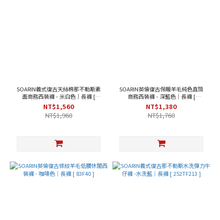
SOARIN義式復古天絲棉那不勒斯素
SOARIN英倫復古保暖羊毛純色直筒
面商務西裝褲 - 米白色｜長褲 [
商務西裝褲 - 深藍色｜長褲 [
252TF204 ]
213F464 ]
NT$1,560
NT$1,380
NT$1,960
NT$1,760