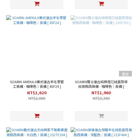
褐
色
(3)
杏
色
(2)
淺
綠
色
(2)
售完
牛
SOARIN AMEKAJI美式復古羊毛窄管
SOARIN獨立復古純棉燈芯絨直筒條
仔
工裝褲 - 咖啡色｜長褲 [ 83F24 ]
紋商務西裝褲 - 咖啡色｜長褲 [
藍
203F355 ]
NT$1,620
NT$1,960
(2)
NT$2,060
NT$2,360
黑
色
(2)
看
更
多