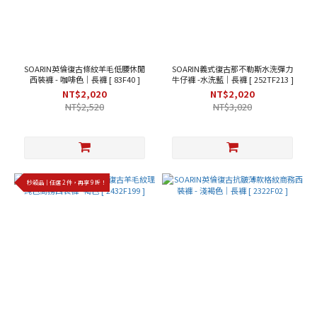
SOARIN英倫復古條紋羊毛低腰休閒
SOARIN義式復古那不勒斯水洗彈力
西裝褲 - 咖啡色｜長褲 [ 83F40 ]
牛仔褲 -水洗藍｜長褲 [ 252TF213 ]
NT$2,020
NT$2,020
NT$2,520
NT$3,020
秒殺品｜任選 2 件，再享 9 折！